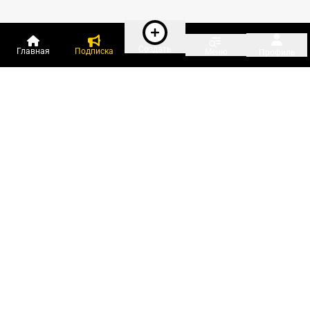
Создать
Главная
Подписка
Меню
Профиль
Пользователи онлайн:
и ещё 142 зарегистрированных и
4 400 гостей
сейчас на «Клерке»
Посмотреть всех
Подписки Клерка
Курсы повышения квалификации
Телефон 8 (800) 300-92-97
Чат поддержки клиентов
Реклама и продвижение
Тарифы «Блогов компаний»
Прайс на рекламу
Заказать рекламу