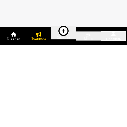
Создать
Главная
Подписка
Меню
Профиль
Пользователи онлайн:
и ещё 32 зарегистрированных и
1 085 гостей
сейчас на «Клерке»
Посмотреть всех
Подписки Клерка
Курсы повышения квалификации
Телефон 8 (800) 300-92-97
Чат поддержки клиентов