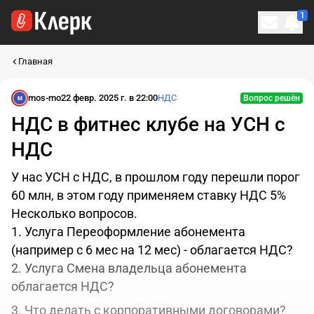
1
Личн
Главная
mos-mo
22 февр. 2025 г. в 22:00
НДС
Вопрос решён
M
НДС в фитнес клубе на УСН с
НДС
У нас УСН с НДС, в прошлом году перешли порог
60 млн, в этом году применяем ставку НДС 5%
Несколько вопросов.
1. Услуга Переоформление абонемента
(например с 6 мес на 12 мес) - облагается НДС?
2. Услуга Смена владельца абонемента
облагается НДС?
3. Что делать с корпоративными договорами?