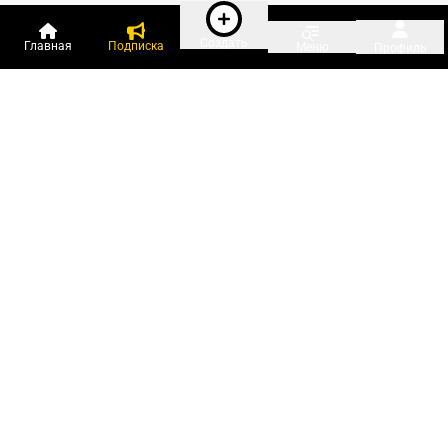
Создать
Главная
Подписка
Меню
Профиль
Пользователи онлайн:
и ещё 111 зарегистрированных и
3 460 гостей
сейчас на «Клерке»
Посмотреть всех
Подписки Клерка
Курсы повышения квалификации
Телефон 8 (800) 300-92-97
Чат поддержки клиентов
Реклама и продвижение
Тарифы «Блогов компаний»
Прайс на рекламу
Заказать рекламу
Мобильная версия:
RuStore
Google Play
App Store