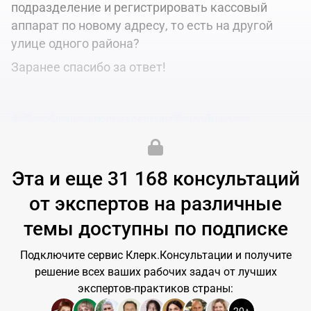
подразделение и регистрировать кассовый
аппарат по новому адресу, то есть на другой
улице одного района?
Заранее спасибо за ответ!
#обособленное подразделение
#онлайн-касса
Эксперт:
Надежда Камышева
Рубрика:
Регистрация обособленных подразделений
Эта и еще
31 168 консультаций
175 открытий
от экспертов на различные
4
темы доступны по подписке
Подключите сервис Клерк.Консультации и получите
решение всех ваших рабочих задач от лучших
экспертов-практиков страны: