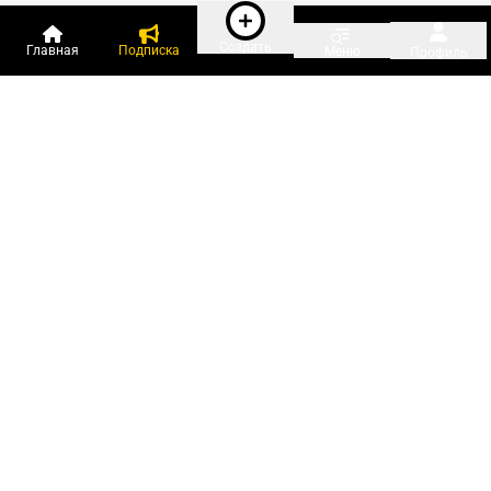
Создать
Главная
Подписка
Меню
Профиль
Пользователи онлайн:
и ещё 134 зарегистрированных и
4 559 гостей
сейчас на «Клерке»
Посмотреть всех
Подписки Клерка
Курсы повышения квалификации
Телефон 8 (800) 300-92-97
Чат поддержки клиентов
Реклама и продвижение
Тарифы «Блогов компаний»
Прайс на рекламу
Заказать рекламу
Мобильная версия:
RuStore
Google Play
App Store