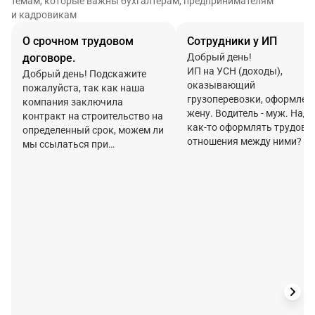
темам, которые важны бухгалтерам, предпринимателям
и кадровикам
О срочном трудовом
Сотрудники у ИП
договоре.
Добрый день!
ИП на УСН (доходы),
Добрый день! Подскажите
оказывающий
пожалуйста, так как наша
грузоперевозки, оформлен
компания заключила
жену. Водитель - муж. Надо
контракт на строительство на
как-то оформлять трудовы
определенный срок, можем ли
отношения между ними? И
мы ссылаться при
можно обосновать тем, что
трудоустройстве на этот факт
все доходы в семью.
и заключить с работниками
срочный трудовой договор ,
проставив дату окончания
договора - дату окончания
контракта. ?