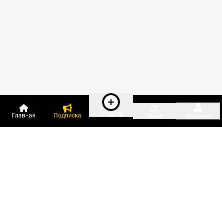
Создать
Главная
Подписка
Меню
Профиль
Пользователи онлайн:
и ещё 546 зарегистрированных и
16 518 гостей
сейчас на «Клерке»
Посмотреть всех