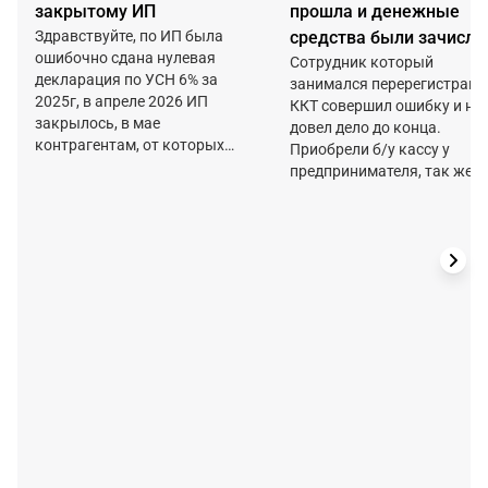
закрытому ИП
прошла и денежные
Здравствуйте, по ИП была
средства были зачисл
ошибочно сдана нулевая
на расчетный счет
Сотрудник который
декларация по УСН 6% за
занимался перерегистраци
прошлого владельца
2025г, в апреле 2026 ИП
ККТ совершил ошибку и не
кассы.
закрылось, в мае
довел дело до конца.
контрагентам, от которых
Приобрели б/у кассу у
поступали деньги пришли
предпринимателя, так же
требования и тут
приобрели новый
обнаружилось, что
фискальный накопитель.
декларация подана не верно,
Торговали 3 дня и только
как подать уточнения? ЭЦП
после поняли, что деньги н
отозвана.
Р/С не поступают. Деньги
зачислялись прошлому
владельцу ККТ. Подскажит
что делать в данной
ситуации? Какие действия
принять, чтобы деньги
поступили на правильный 
С. И не было вопросов со
стороны налоговой.