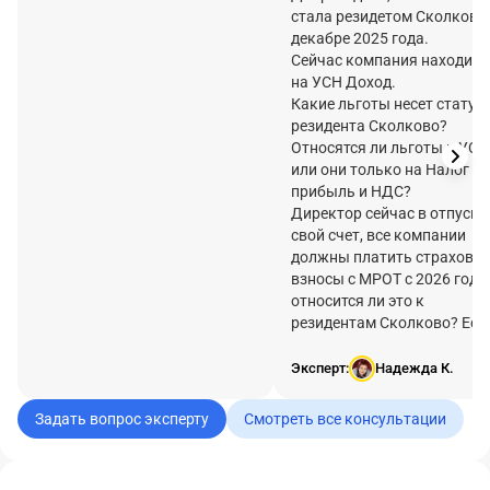
стала резидетом Сколково
декабре 2025 года.
Сейчас компания находитс
на УСН Доход.
Какие льготы несет статус
резидента Сколково?
Относятся ли льготы к УСН
или они только на Налог на
прибыль и НДС?
Директор сейчас в отпуске
свой счет, все компании
должны платить страховы
взносы с МРОТ с 2026 года,
относится ли это к
резидентам Сколково? Ест
ли тут какие-то поблажки и
льготы?
Эксперт:
Надежда К.
Задать вопрос эксперту
Смотреть все консультации