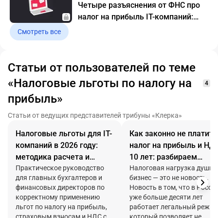
Четыре разъяснения от ФНС про
налог на прибыль IT-компаний:
какие будут условия
Смотреть все
Статьи от пользователей по теме
«Налоговые льготы по налогу на
4
прибыль»
Статьи от ведущих представителей трибуны «Клерка»
Налоговые льготы для IT-
Как законно не платить
компаний в 2026 году:
налог на прибыль и НД
методика расчета и
10 лет: разбираем
типичные ошибки
Практическое руководство
механику резидентства
Налоговая нагрузка душит
для главных бухгалтеров и
бизнес — это не новость.
бухгалтерского учета
«Сколково»
финансовых директоров по
Новость в том, что в Росси
корректному применению
уже больше десяти лет
льгот по налогу на прибыль,
работает легальный режим
страховым взносам и НДС с
который позволяет не