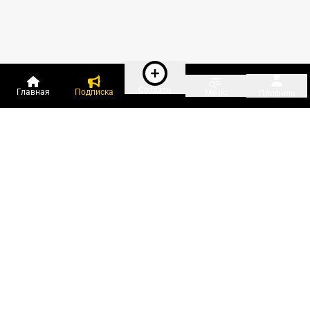
Создать
Главная
Подписка
Меню
Профиль
Пользователи онлайн:
и ещё 32 зарегистрированных и
1 082 гостя
сейчас на «Клерке»
Посмотреть всех
Подписки Клерка
Курсы повышения квалификации
Телефон 8 (800) 300-92-97
Чат поддержки клиентов