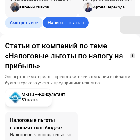
учетом актуальных
платить ни налог на прибы
Евгений Сивков
Артем Перехода
требований ФНС и Минцифры.
ни НДС, да ещё и страховы
взносы платить по ставке 
Смотреть все
Написать статью
вместо 30%. И это не серая
схема с дроблением, после
которой приходят с
обысками.
Статьи от компаний по теме
«Налоговые льготы по налогу на
1
прибыль»
Экспертные материалы представителей компаний в области
бухгалтерского учета и предпринимательства
МКПЦН-Консультант
53 поста
Налоговые льготы
экономят ваш бюджет
Налоговое законодательство