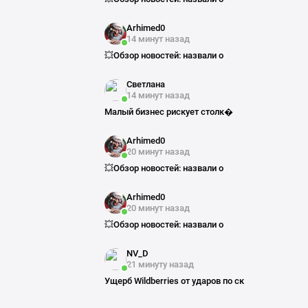
Arhimed0
14 минут назад
💥Обзор новостей: назвали о
Светлана
14 минут назад
Малый бизнес рискует столк�
Arhimed0
20 минут назад
💥Обзор новостей: назвали о
Arhimed0
20 минут назад
💥Обзор новостей: назвали о
NV_D
21 минуту назад
Ущерб Wildberries от ударов по ск