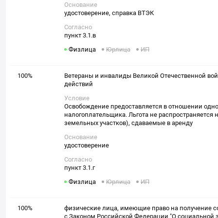
Основание
удостоверение, справка ВТЭК
Согласно
пункт 3.1.в
Физлица
Юрлица
ИП
100%
Ветераны и инвалиды Великой Отечественной вой
действий
Условие
Освобождение предоставляется в отношении одног
налогоплательщика. Льгота не распространяется н
земельных участков), сдаваемые в аренду
Основание
удостоверение
Согласно
пункт 3.1.г
Физлица
Юрлица
ИП
100%
физические лица, имеющие право на получение с
с Законом Российской Федерации "О социальной 