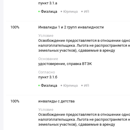
пункт 3.1.а
Физлица
Юрлица
ИП
100%
Инвалиды 1 и 2 групп инвалидности
Условие
Освобождение предоставляется в отношении одног
налогоплательщика. Льгота не распространяется н
земельных участков), сдаваемые в аренду
Основание
удостоверение, справка ВТЭК
Согласно
пункт 3.1.б
Физлица
Юрлица
ИП
100%
инвалиды с детства
Условие
Освобождение предоставляется в отношении одног
налогоплательщика. Льгота не распространяется н
земельных участков), сдаваемые в аренду