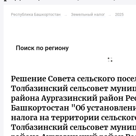
Республика Башкортостан
→
Земельный налог
→
2025
Поиск по региону
Решение Совета сельского пос
Толбазинский сельсовет муни
района Аургазинский район Р
Башкортостан "Об установлен
налога на территории сельског
Толбазинский сельсовет муни