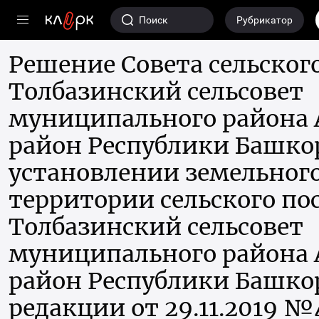
Переход
Поиск
Рубрикатор
на
главную
Решение Совета сельског
страницу
Толбазинский сельсовет
сайта
клерк.ру
муниципального района 
район Республики Башко
установлении земельного
территории сельского по
Толбазинский сельсовет
муниципального района 
район Республики Башко
редакции от 29.11.2019 №