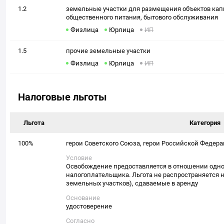
1.2
земельные участки для размещения объектов капи
общественного питания, бытового обслуживания
Физлица
Юрлица
ИП
1.5
прочие земельные участки
Физлица
Юрлица
ИП
Налоговые льготы
Льгота
Категория
100%
герои Советского Союза, герои Российской Федер
Условие
Освобождение предоставляется в отношении одног
налогоплательщика. Льгота не распространяется н
земельных участков), сдаваемые в аренду
Основание
удостоверение
Согласно