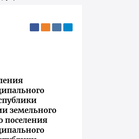
еления
ципального
еспублики
ии земельного
о поселения
ципального