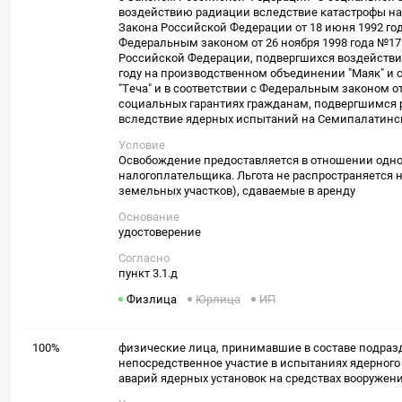
воздействию радиации вследствие катастрофы на
Закона Российской Федерации от 18 июня 1992 года
Федеральным законом от 26 ноября 1998 года №17
Российской Федерации, подвергшихся воздействи
году на производственном объединении "Маяк" и с
"Теча" и в соответствии с Федеральным законом от
социальных гарантиях гражданам, подвергшимся
вследствие ядерных испытаний на Семипалатинс
Условие
Освобождение предоставляется в отношении одног
налогоплательщика. Льгота не распространяется н
земельных участков), сдаваемые в аренду
Основание
удостоверение
Согласно
пункт 3.1.д
Физлица
Юрлица
ИП
100%
физические лица, принимавшие в составе подраз
непосредственное участие в испытаниях ядерного
аварий ядерных установок на средствах вооружени