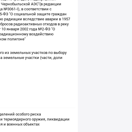
 Чернобыльской АЭС"(в редакции
 №3061-I), в соответствии с
5-ФЗ "О социальной защите граждан
ю радиации вследствие аварии в 1957
бросов радиоактивных отходов в реку
 10 января 2002 года №2-ФЗ "О
 радиационному воздействию
ком полигоне"
о из земельных участков по выбору
а земельные участки (части, доли
делений особого риска
 и термоядерного оружия, ликвидации
я и военных объектах