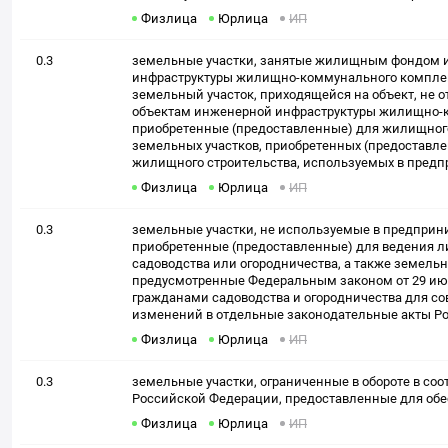
Физлица
Юрлица
ИП
0.3
земельные участки, занятые жилищным фондом 
инфраструктуры жилищно-коммунального комплек
земельный участок, приходящейся на объект, не 
объектам инженерной инфраструктуры жилищно-
приобретенные (предоставленные) для жилищног
земельных участков, приобретенных (предоставл
жилищного строительства, используемых в предп
Физлица
Юрлица
ИП
0.3
земельные участки, не используемые в предприн
приобретенные (предоставленные) для ведения ли
садоводства или огородничества, а также земельн
предусмотренные Федеральным законом от 29 ию
гражданами садоводства и огородничества для со
изменений в отдельные законодательные акты Р
Физлица
Юрлица
ИП
0.3
земельные участки, ограниченные в обороте в соо
Российской Федерации, предоставленные для обе
Физлица
Юрлица
ИП