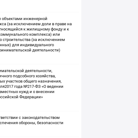
и объектами инженерной
са (за исключением доли в праве на
относящийся к жилищному фонду и к
коммунального комплекса) или
о строительства (за исключением
енных) для индивидуального
ринимательской деятельности)
имательской деятельности,
чного подсобного хозяйства,
ых участков общего назначения,
ля2017 года №217-ФЗ «О ведении
вместных нужд и о внесении
оссийской Федерации»
тветствии с законодательством
спечения обороны, безопасности