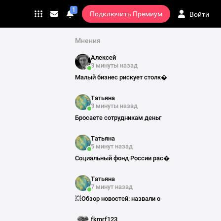
₽ Заказать рекламу
1
Подключить Премиум
Войти
Переход
Личные
сообщения
на
страницу
Мнения
подписки
Алексей
3 минуты назад
Малый бизнес рискует столк�
Татьяна
3 минуты назад
Бросаете сотрудникам деньг
Татьяна
5 минут назад
Социальный фонд России рас�
Татьяна
7 минут назад
💥Обзор новостей: назвали о
fkmrf123