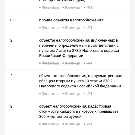
Физлица
Юрлица
ИП
0.5
прочие объекты налогообложения
Физлица
Юрлица
ИП
2
объекты налогообложения, включенных в
перечень, определяемый в соответствии с
пунктом 7 статьи 378.2 Налогового кодекса
Российской Федерации
Физлица
Юрлица
ИП
2
объект налогообложения, предусмотренных
абзацем вторым пункта 10 статьи 378.2
Налогового кодекса Российской Федерации
Физлица
Юрлица
ИП
2
объект налогообложения, кадастровая
стоимость каждого из которых превышает
300 миллионов рублей
Физлица
Юрлица
ИП