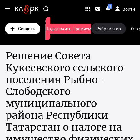
₽ Заказать рекламу
Переход
1
Войти
Личные
на
сообщения
Переход
главную
на
Создать
Подключить Премиум
Рубрикатор
Отк
страницу
страницу
сайта
подписки
клерк.ру
Решение Совета
Кукеевского сельского
поселения Рыбно-
Слободского
муниципального
района Республики
Татарстан о налоге на
имущество физических