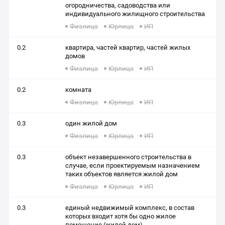
огородничества, садоводства или
индивидуального жилищного строительства
Физлица
Юрлица
ИП
0.2
квартира, частей квартир, частей жилых
домов
Физлица
Юрлица
ИП
0.2
комната
Физлица
Юрлица
ИП
0.3
один жилой дом
Физлица
Юрлица
ИП
0.3
объект незавершенного строительства в
случае, если проектируемым назначением
таких объектов является жилой дом
Физлица
Юрлица
ИП
0.3
единый недвижимый комплекс, в состав
которых входит хотя бы одно жилое
помещение (жилой дом)