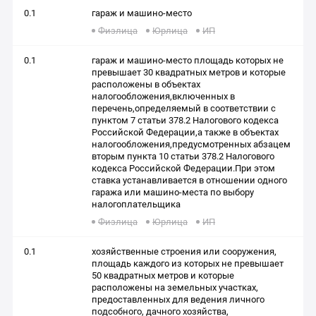
0.1
гараж и машино-место
Физлица
Юрлица
ИП
0.1
гараж и машино-место площадь которых не
превышает 30 квадратных метров и которые
расположены в объектах
налогообложения,включенных в
перечень,определяемый в соответствии с
пунктом 7 статьи 378.2 Налогового кодекса
Российской Федерации,а также в объектах
налогообложения,предусмотренных абзацем
вторым пункта 10 статьи 378.2 Налогового
кодекса Российской Федерации.При этом
ставка устанавливается в отношении одного
гаража или машино-места по выбору
налогоплательщика
Физлица
Юрлица
ИП
0.1
хозяйственные строения или сооружения,
площадь каждого из которых не превышает
50 квадратных метров и которые
расположены на земельных участках,
предоставленных для ведения личного
подсобного, дачного хозяйства,