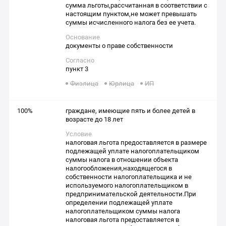
сумма льготы,рассчитанная в соответствии с
настоящим пунктом,не может превышать
суммы исчисленного налога без ее учета.
Основание
документы о праве собственности
Согласно
пункт 3
Физлица
Юрлица
ИП
100%
граждане, имеющие пять и более детей в
возрасте до 18 лет
Условие
налоговая льгота предоставляется в размере
подлежащей уплате налогоплательщиком
суммы налога в отношении объекта
налогообложения,находящегося в
собственности налогоплательщика и не
используемого налогоплательщиком в
предпринимательской деятельности.При
определении подлежащей уплате
налогоплательщиком суммы налога
налоговая льгота предоставляется в