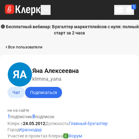
1
Личн
🔴 Бесплатный вебинар: Бухгалтер маркетплейсов с нуля: полный
старт за 2 часа
Все пользователи
Яна Алексеевна
ЯА
klimina_yana
Чат
Подписаться
не на сайте
1
8
подписчик
подписок
Клерк с
24.05.2012
Должность
Главный бухгалтер
Город
Краснодар
Участие в проектах Клерка
Форум