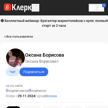
1
Личн
🔴 Бесплатный вебинар: Бухгалтер маркетплейсов с нуля: полный
старт за 2 часа
Все пользователи
Оксана Борисова
Оксана Борисова1
Чат
Подписаться
не на сайте
0
0
подписчиков
подписок
Клерк с
29.11.2024
Город
Москва