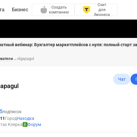
Счет
Создать
та
Бизнес
для
компанию
бизнеса
латный вебинар: Бухгалтер маркетплейсов с нуля: полный старт за
ователи
→
olgapagul
Чат
gapagul
5
подписок
011
Город
Находка
ктах Клерка
Форум