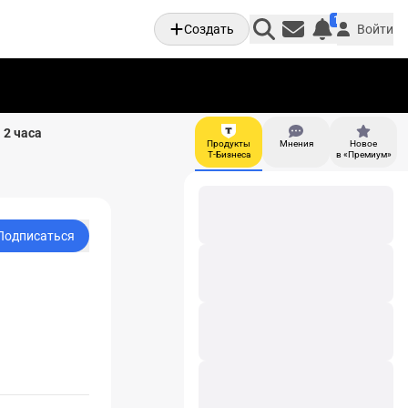
1
Создать
Войти
Личные увед
 2 часа
Продукты
Мнения
Новое
И
Т-Бизнеса
в «Премиум»
Подписаться