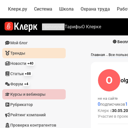
Клерк.ру
Система
Школа
Охрана труда
Рабо
Премиум
Тарифы
О Клерке
🔴 Бесп
Мой блог
Тренды
Главная
→
Все польз
Новости
+40
Статьи
+88
O
ol
Форум
+4
Курсы и вебинары
не на сайте
0
1
подписчиков
Рубрикатор
Клерк с
30.05.2
Рейтинг компаний
Участие в прое
Проверка контрагентов