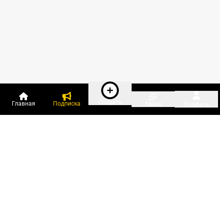
Создать
Главная
Подписка
Меню
Профиль
Пользователи онлайн:
и ещё 133 зарегистрированных и
4 136 гостей
сейчас на «Клерке»
Посмотреть всех