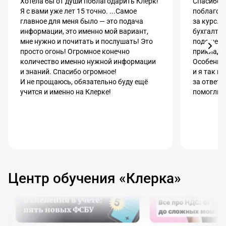
Хотела бы от души поблагодарить Клерк!
Спасибо. 
Я с вами уже лет 15 точно. ...Самое
поблагод
главное для меня было — это подача
за курс.
информации, это именно мой вариант,
бухгалтер
мне нужно и почитать и послушать! Это
подошел.
просто огонь! Огромное конечно
прикладна
количество именно нужной информации
Особенна
и знаний. Спасибо огромное!
и я так 
И не прощаюсь, обязательно буду ещё
за ответы
учится и именно на Клерке!
помогли в
Центр обучения «Клерка»