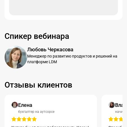
Спикер вебинара
Любовь Черкасова
Менеджер по развитию продуктов и решений на
платформе LDM
Отзывы клиентов
Елена
Влад
бухгалтер на аутсорсе
начина