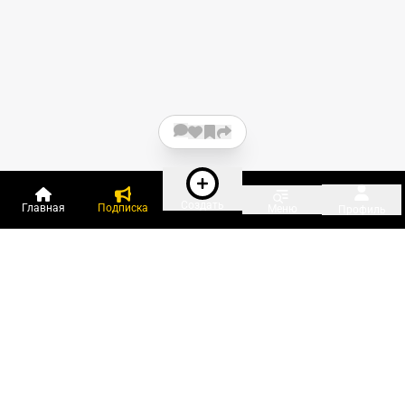
Создать
Главная
Подписка
Меню
Профиль
Пользователи онлайн:
и ещё 79 зарегистрированных и
2 515 гостей
сейчас на «Клерке»
Посмотреть всех