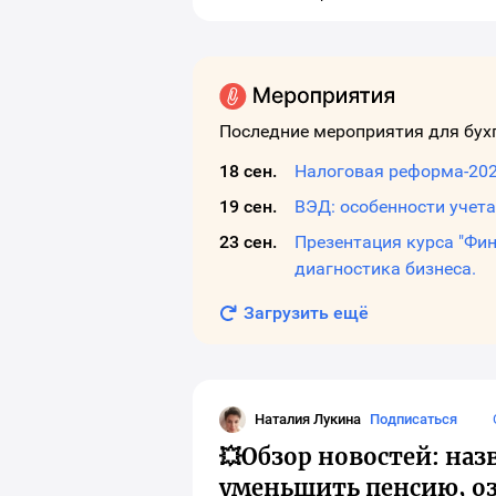
о
в
с
с
д
ш
м
Последние мероприятия для бух
18 сен.
19 сен.
ВЭД: особенности учета
23 сен.
Презентация курса "Фи
диагностика бизнеса.
Загрузить ещё
Наталия Лукина
Подписаться
Наталия Лукина
💥Обзор новостей: на
уменьшить пенсию, озв