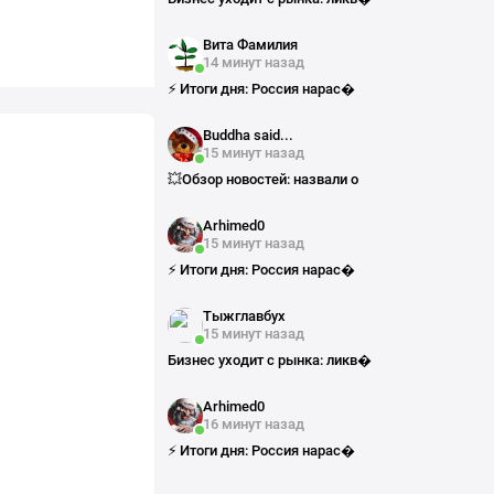
Вита Фамилия
14 минут назад
⚡️ Итоги дня: Россия нарас�
Buddha said...
15 минут назад
💥Обзор новостей: назвали о
Arhimed0
15 минут назад
⚡️ Итоги дня: Россия нарас�
Тыжглавбух
15 минут назад
Бизнес уходит с рынка: ликв�
Arhimed0
16 минут назад
⚡️ Итоги дня: Россия нарас�