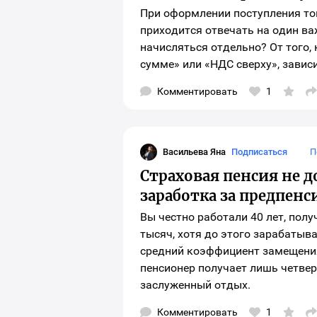
При оформлении поступления тов
приходится отвечать на один ва
начисляться отдельно? От того,
сумме» или «НДС сверху», зависи
Комментировать
1
О
о
в
с
с
д
Васильева Яна
Подписаться
П
ш
Васильева Яна
м
Страховая пенсия не 
заработка за предпен
Вы честно работали 40 лет, полу
тысяч, хотя до этого зарабатыв
средний коэффициент замещения 
пенсионер получает лишь четвер
заслуженный отдых.
Комментировать
1
О