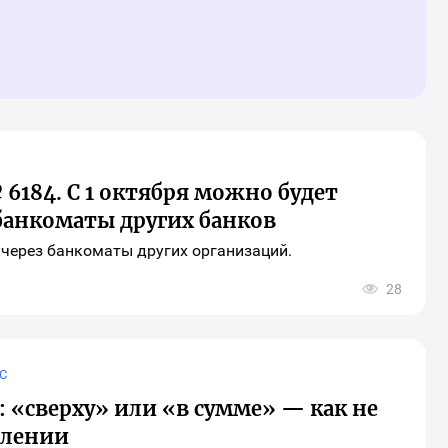
6184. С 1 октября можно будет
 банкоматы других банков
 через банкоматы других организаций.
28
рыть
о
ора
иальных
ей
С
инга
ериала
8: «сверху» или «в сумме» — как не
плении