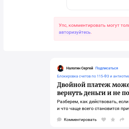
Упс, комментировать могут тол
авторизуйтесь
.
Налогин Сергей
Подписаться
Налогин Сергей
Блокировка счетов по 115-ФЗ и антиот
Двойной платеж может
вернуть деньги и не п
Разберем, как действовать, есл
и что чаще всего становится пр
Комментировать
Отк
окн