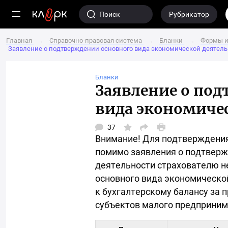
Переход
Поиск
Рубрикатор
на
главную
Главная
→
Справочно-правовая система
→
Бланки
→
Формы и
страницу
Заявление о подтверждении основного вида экономической деятел
сайта
клерк.ру
Бланки
Заявление о по
вида экономиче
37
Версия
Открыть
для
Внимание! Для подтверждения
окно
печати
выбора
помимо заявления о подтверж
социальных
сетей
деятельности страхователю н
для
шаринга
основного вида экономическо
материала
к бухгалтерскому балансу за 
субъектов малого предпринима