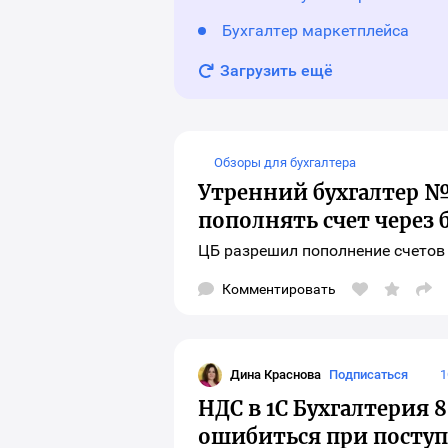
Бухгалтер маркетплейса
Загрузить ещё
Обзоры для бухгалтера
Утренний бухгалтер № 
пополнять счет через
ЦБ разрешил пополнение счетов
Комментировать
Отк
окн
выб
соц
сет
для
Дина Краснова
Подписаться
1
шар
Дина Краснова
мат
НДС в 1С Бухгалтерия 
ошибиться при посту