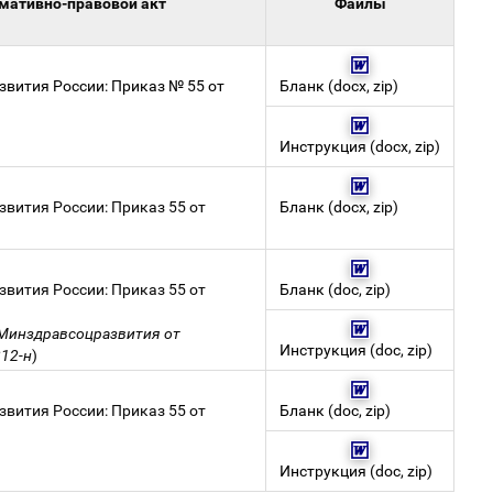
мативно-правовой акт
Файлы
вития России: Приказ № 55 от
Бланк
(
docx
,
zip
)
Инструкция
(
docx
,
zip
)
вития России: Приказ 55 от
Бланк
(
docx
,
zip
)
вития России: Приказ 55 от
Бланк
(
doc
,
zip
)
 Минздравсоцразвития от
Инструкция
(
doc
,
zip
)
212-н
)
вития России: Приказ 55 от
Бланк
(
doc
,
zip
)
Инструкция
(
doc
,
zip
)