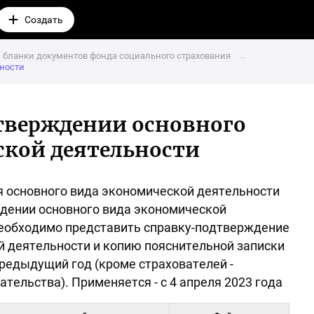
Создать
Переход
на
страницу
добавления
 бланки документов фонда социального страхования
→
записи
ьности
в
блог
дтверждении основного
ской деятельности
 основного вида экономической деятельности
дении основного вида экономической
еобходимо представить справку-подтверждение
й деятельности и копию пояснительной записки
предыдущий год (кроме страхователей -
тельства). Применяется - с 4 апреля 2023 года