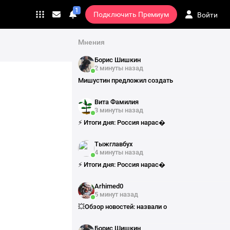
₽ Заказать рекламу
1
Подключить Премиум
Войти
Переход
Личные
сообщения
на
страницу
Мнения
подписки
Борис Шишкин
2 минуты назад
Мишустин предложил создать
Вита Фамилия
3 минуты назад
⚡️ Итоги дня: Россия нарас�
Тыжглавбух
4 минуты назад
⚡️ Итоги дня: Россия нарас�
Arhimed0
5 минут назад
💥Обзор новостей: назвали о
Борис Шишкин