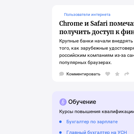
выб
соц
сет
для
Пользователи интернета
шар
Chrome и Safari помеч
мат
получить доступ к фи
Крупные банки начали внедрять
того, как зарубежные удостове
российским компаниям из-за сан
популярных браузерах.
Комментировать
Отк
окн
выб
соц
сет
для
шар
мат
Курсы повышения квалификации
Бухгалтер по зарплате
Главный бухгалтер на УСН