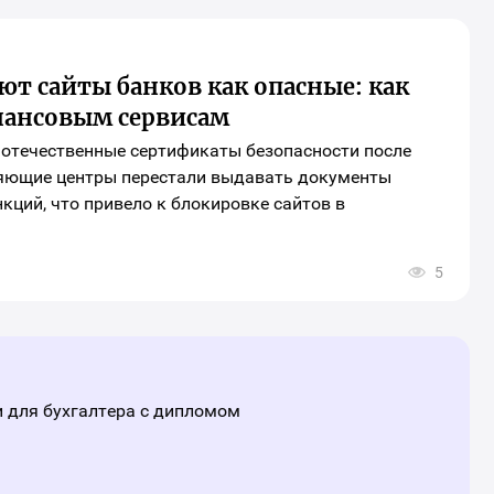
ора
иальных
ей
инга
ают сайты банков как опасные: как
ериала
нансовым сервисам
 отечественные сертификаты безопасности после
ряющие центры перестали выдавать документы
кций, что привело к блокировке сайтов в
5
рыть
о
ора
иальных
ей
инга
ериала
 для бухгалтера с дипломом