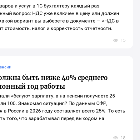
аров и услуг в 1С бухгалтеру каждый раз
жный вопрос: НДС уже включен в цену или должен
 какой вариант вы выберете в документе — «НДС в
т стоимость, налог и корректность отчетности.
15
ткрыть
кно
ыбора
оциальных
етей
ля
енсии
аринга
атериала
должна быть ниже 40% среднего
сионный год работы
чали «белую» зарплату, а на пенсии получаете 25
али 100. Знакомая ситуация? По данным СФР,
в России в 2026 году составляет всего 25%. То есть
ть того, что зарабатывал перед выходом на
18
ткрыть