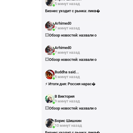
5 минут назад
Бизнес уходит с рынка: ликв�
Arhimed0
7 минут назад
💥Обзор новостей: назвали о
Arhimed0
7 минут назад
💥Обзор новостей: назвали о
Buddha said...
8 минут назад
⚡️ Итоги дня: Россия нарас�
В Виктория
9 минут назад
💥Обзор новостей: назвали о
Борис Шишкин
10 минут назад
Бизнес уходит с рынка: ликв�