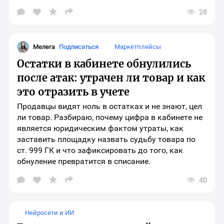
28
Открыть
окно
выбора
социальных
сетей
Мелега
Подписаться
Маркетплейсы
для
шаринга
Остатки в кабинете обнулились
материала
после атак: утрачен ли товар и как
это отразить в учете
Продавцы видят ноль в остатках и не знают, цел
ли товар. Разбираю, почему цифра в кабинете не
является юридическим фактом утраты, как
заставить площадку назвать судьбу товара по
ст. 999 ГК и что зафиксировать до того, как
обнуление превратится в списание.
40
Открыть
окно
выбора
социальных
Нейросети и ИИ
сетей
для