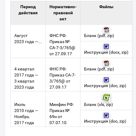
Период
Нормативно-
Файлы
действия
правовой
акт
Август
ФНС РФ:
Бланк
(
pdf
,
zip
)
2023 года —...
Приказ №
СА-7-3/765@
Инструкция
(
docx
,
zip
)
от 27.09.17
4 квартал
ФНС РФ:
Бланк
(
pdf
,
zip
)
2017 года —
Приказ СА-7-
3 квартал
3/765@ от
Инструкция
(
doc
,
zip
)
2023 года
27.09.17
Июль
Минфин РФ:
Бланк
(
xls
,
zip
)
2010 года —
Приказ №
Ноябрь
69н от
Инструкция
(
doc
,
zip
)
2017 года
07.07.10