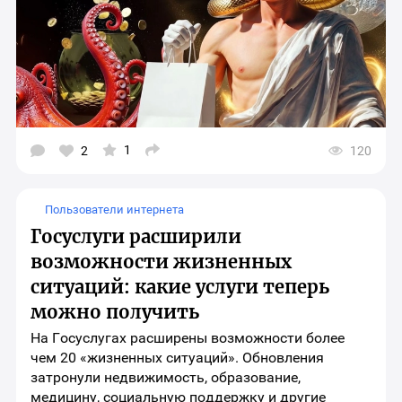
1
2
120
Открыть
окно
выбора
социальных
Пользователи интернета
сетей
для
Госуслуги расширили
шаринга
материала
возможности жизненных
ситуаций: какие услуги теперь
можно получить
На Госуслугах расширены возможности более
чем 20 «жизненных ситуаций». Обновления
затронули недвижимость, образование,
медицину, социальную поддержку и другие