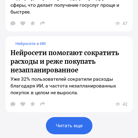
сферы, что делает получение госуслуг проще и
быстрее.
47
Открыть
окно
выбора
социальных
Нейросети и ИИ
сетей
для
Нейросети помогают сократить
шаринга
материала
расходы и реже покупать
незапланированное
Уже 32% пользователей сократили расходы
благодаря ИИ, а частота незапланированных
покупок в целом не выросла.
42
Открыть
окно
выбора
социальных
сетей
Читать еще
для
шаринга