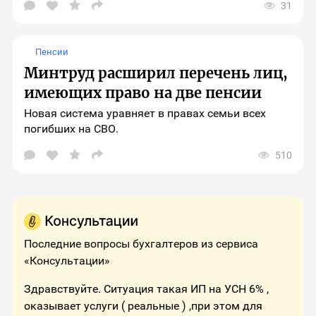
31
Открыть
окно
выбора
социальных
Пенсии
сетей
для
Минтруд расширил перечень лиц,
шаринга
материала
имеющих право на две пенсии
Новая система уравняет в правах семьи всех
погибших на СВО.
510
Открыть
окно
выбора
социальных
сетей
для
шаринга
материала
Последние вопросы бухгалтеров из сервиса
«Консультации»
Здравствуйте. Ситуация такая ИП на УСН 6% ,
оказывает услуги ( реальные ) ,при этом для