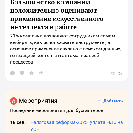
Большинство компаний
шаринга
материала
положительно оценивают
применение искусственного
интеллекта в работе
71% компаний позволяют сотрудникам самим
выбирать, как использовать инструменты, а
основное применение связано с поиском данных,
генерацией контента и автоматизацией
процессов.
57
Открыть
окно
выбора
социальных
сетей
для
Добавить
шаринга
материала
Последние мероприятия для бухгалтеров
18 сен.
Налоговая реформа-2025: уплата НДС на
УСН