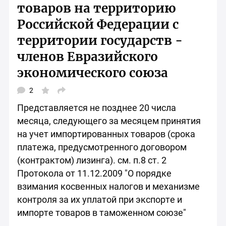
товаров на территорию
Российской Федерации с
территории государств -
членов Евразийского
экономического союза
2
Открыть
окно
Представляется не позднее 20 числа
выбора
социальных
месяца, следующего за месяцем принятия
сетей
для
на учет импортированных товаров (срока
шаринга
платежа, предусмотренного договором
материала
(контрактом) лизинга). см. п.8 ст. 2
Протокола от 11.12.2009 "О порядке
взимания косвенных налогов и механизме
контроля за их уплатой при экспорте и
импорте товаров в таможенном союзе"