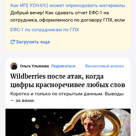
оказания услуг использует материалы (
Как ИП( УСН-6%) может оприходовать материалы
зап.части/ расходники - тоже реальные ) . Берет
Добрый вечер! Как сдавать отчет ЕФС-1 на
он это из запасов старых ,
сотрудника, оформленного по договору ГПХ, если
договор один, но к нему ежемесячно
ЕФС-1 по сотрудникам по ГПХ
составляется ТЗ в начале месяца и акт в конце?
Отчет сдается каждый раз, когд
Загрузить еще
Ольга Ульянова
Подписаться
Финансовый анализ
Wildberries после атак, когда
цифры красноречивее любых слов
Коротко и только по открытым данным. Выводы
— за вами.