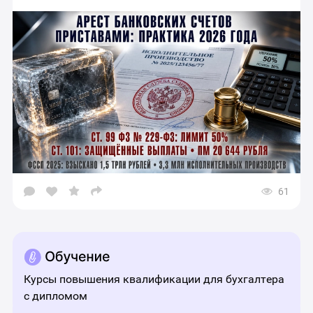
61
Открыть
окно
выбора
социальных
сетей
для
шаринга
материала
Курсы повышения квалификации для бухгалтера
с дипломом