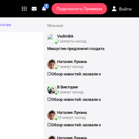
₽ Заказать рекламу
1
Подключить Премиум
Войти
Переход
Личные
сообщения
на
страницу
зносам
Мнения
подписки
VadimBA
2 минуты назад
Мишустин предложил создать
Наталия Лукина
7 минут назад
💥Обзор новостей: назвали о
В Виктория
8 минут назад
💥Обзор новостей: назвали о
Наталия Лукина
10 минут назад
💥Обзор новостей: назвали о
Наталия Лукина