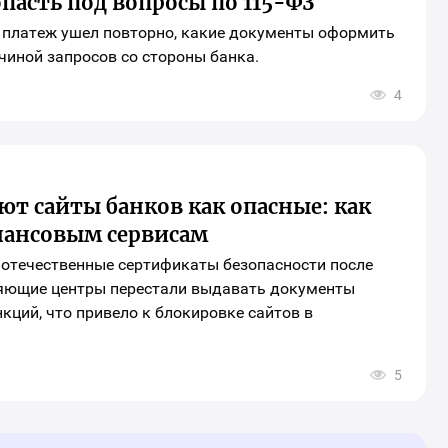
опасть под вопросы по 115-ФЗ
и платеж ушел повторно, какие документы оформить
ичиной запросов со стороны банка.
4
рыть
о
ора
иальных
ей
инга
ают сайты банков как опасные: как
ериала
нансовым сервисам
 отечественные сертификаты безопасности после
ряющие центры перестали выдавать документы
кций, что привело к блокировке сайтов в
5
рыть
о
ора
иальных
ей