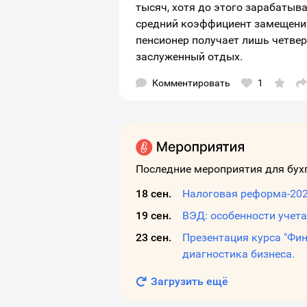
тысяч, хотя до этого зарабатыв
средний коэффициент замещения 
пенсионер получает лишь четвер
заслуженный отдых.
Комментировать
1
О
о
в
с
с
д
ш
м
Последние мероприятия для бух
18 сен.
19 сен.
ВЭД: особенности учета
23 сен.
Презентация курса "Фи
диагностика бизнеса.
Загрузить ещё