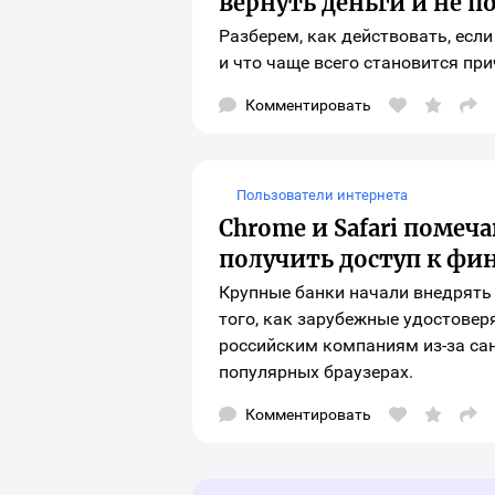
вернуть деньги и не п
Разберем, как действовать, есл
и что чаще всего становится пр
Комментировать
Отк
окн
выб
соц
сет
для
Пользователи интернета
шар
Chrome и Safari помеч
мат
получить доступ к фи
Крупные банки начали внедрять
того, как зарубежные удостове
российским компаниям из-за сан
популярных браузерах.
Комментировать
Отк
окн
выб
соц
сет