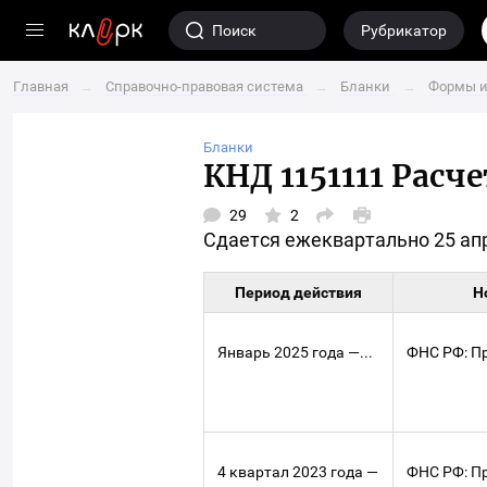
Переход
Поиск
Рубрикатор
на
главную
Главная
→
Справочно-правовая система
→
Бланки
→
Формы и
страницу
сайта
Бланки
клерк.ру
КНД 1151111 Рас
2
29
Версия
Открыть
для
Сдается ежеквартально 25 апре
окно
печати
выбора
социальных
сетей
Период действия
Н
для
шаринга
материала
Январь 2025 года —...
ФНС РФ: Пр
4 квартал 2023 года —
ФНС РФ: Пр