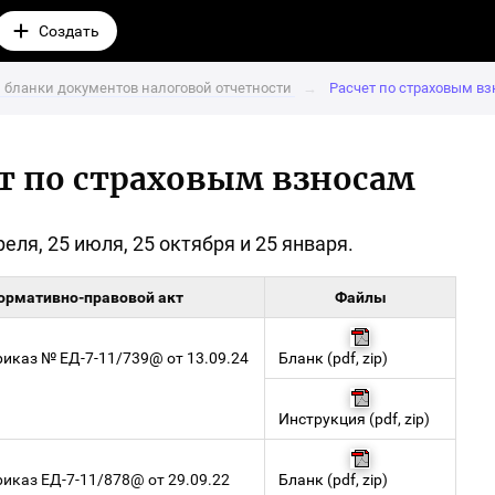
Создать
Переход
на
страницу
добавления
 бланки документов налоговой отчетности
→
Расчет по страховым в
записи
в
блог
чет по страховым взносам
ля, 25 июля, 25 октября и 25 января.
ормативно-правовой акт
Файлы
иказ № ЕД-7-11/739@ от 13.09.24
Бланк
(
pdf
,
zip
)
Инструкция
(
pdf
,
zip
)
иказ ЕД-7-11/878@ от 29.09.22
Бланк
(
pdf
,
zip
)