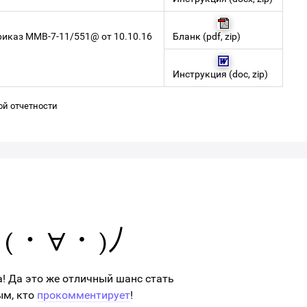
иказ ММВ-7-11/551@ от 10.10.16
Бланк
(
pdf
,
zip
)
Инструкция
(
doc
,
zip
)
ой отчетности
а! Да это же отличный шанс стать
ым, кто
прокомментирует
!