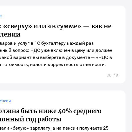
ора
иальных
ей
С
инга
ериала
8: «сверху» или «в сумме» — как не
плении
аров и услуг в 1С бухгалтеру каждый раз
жный вопрос: НДС уже включен в цену или должен
 какой вариант вы выберете в документе — «НДС в
т стоимость, налог и корректность отчетности.
15
ткрыть
кно
ыбора
оциальных
етей
ля
енсии
аринга
атериала
должна быть ниже 40% среднего
сионный год работы
чали «белую» зарплату, а на пенсии получаете 25