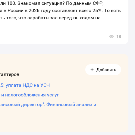
али 100. Знакомая ситуация? По данным СФР,
в России в 2026 году составляет всего 25%. То есть
ть того, что зарабатывал перед выходом на
18
ткрыть
кно
ыбора
оциальных
етей
ля
аринга
Добавить
атериала
галтеров
Налоговая реформа-2025: уплата НДС на УСН
 и налогообложения услуг
нансовый директор". Финансовый анализ и