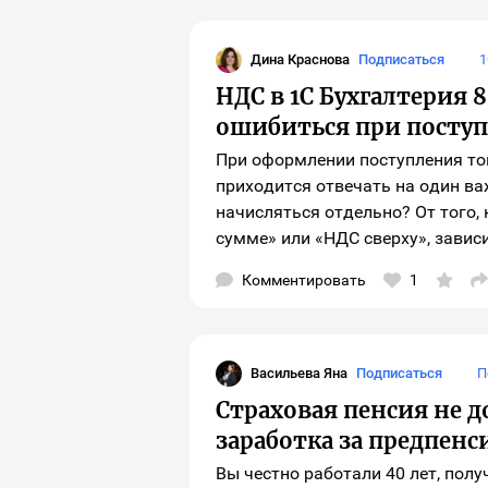
выб
соц
сет
для
Дина Краснова
Подписаться
1
шар
Дина Краснова
мат
НДС в 1С Бухгалтерия 
ошибиться при посту
При оформлении поступления тов
приходится отвечать на один ва
начисляться отдельно? От того,
сумме» или «НДС сверху», зависи
Комментировать
1
О
о
в
с
с
д
Васильева Яна
Подписаться
П
ш
Васильева Яна
м
Страховая пенсия не 
заработка за предпен
Вы честно работали 40 лет, полу