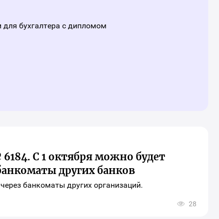
инга
ериала
 для бухгалтера с дипломом
6184. С 1 октября можно будет
 банкоматы других банков
 через банкоматы других организаций.
28
рыть
о