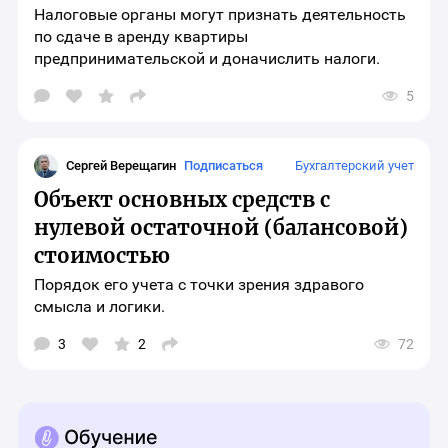
Налоговые органы могут признать деятельность
по сдаче в аренду квартиры
предпринимательской и доначислить налоги.
5
Открыть
окно
выбора
социальных
сетей
Сергей Верещагин
Подписаться
Бухгалтерский учет
для
шаринга
Объект основных средств с
материала
нулевой остаточной (балансовой)
стоимостью
Порядок его учета с точки зрения здравого
смысла и логики.
2
3
72
Открыть
окно
выбора
социальных
сетей
для
шаринга