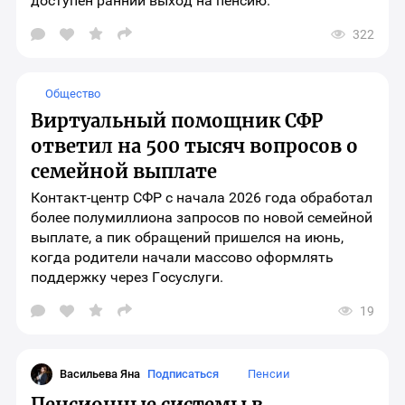
доступен ранний выход на пенсию.
322
Открыть
окно
выбора
социальных
Общество
сетей
для
Виртуальный помощник СФР
шаринга
материала
ответил на 500 тысяч вопросов о
семейной выплате
Контакт-центр СФР с начала 2026 года обработал
более полумиллиона запросов по новой семейной
выплате, а пик обращений пришелся на июнь,
когда родители начали массово оформлять
поддержку через Госуслуги.
19
Открыть
окно
выбора
социальных
сетей
Васильева Яна
Подписаться
Пенсии
для
шаринга
Пенсионные системы в