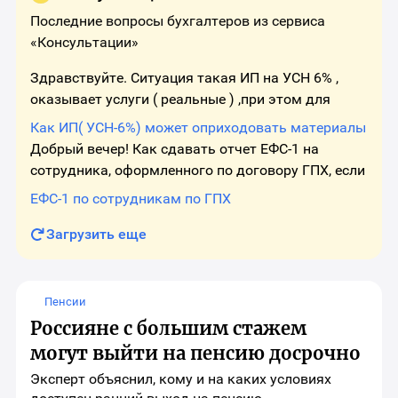
материала
Последние вопросы бухгалтеров из сервиса
«Консультации»
Здравствуйте. Ситуация такая ИП на УСН 6% ,
оказывает услуги ( реальные ) ,при этом для
оказания услуг использует материалы (
Как ИП( УСН-6%) может оприходовать материалы
зап.части/ расходники - тоже реальные ) . Берет
Добрый вечер! Как сдавать отчет ЕФС-1 на
он это из запасов старых ,
сотрудника, оформленного по договору ГПХ, если
договор один, но к нему ежемесячно
ЕФС-1 по сотрудникам по ГПХ
составляется ТЗ в начале месяца и акт в конце?
Отчет сдается каждый раз, когд
Загрузить еще
Пенсии
Россияне с большим стажем
могут выйти на пенсию досрочно
Эксперт объяснил, кому и на каких условиях