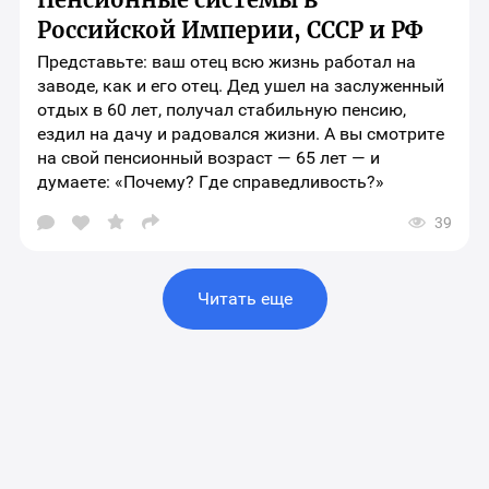
материала
Российской Империи, СССР и РФ
Представьте: ваш отец всю жизнь работал на
заводе, как и его отец. Дед ушел на заслуженный
отдых в 60 лет, получал стабильную пенсию,
ездил на дачу и радовался жизни. А вы смотрите
на свой пенсионный возраст — 65 лет — и
думаете: «Почему? Где справедливость?»
39
Открыть
окно
выбора
социальных
сетей
Читать еще
для
шаринга
материала