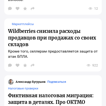
12
Открыть
окно
выбора
социальных
Маркетплейсы
сетей
для
Wildberries снизила расходы
шаринга
материала
продавцов при продажах со своих
складов
Кроме того, селлерам предоставляется защита от
атак БПЛА.
922
Открыть
окно
выбора
социальных
сетей
Александр Бугрушев
Подписаться
для
шаринга
Налоговые проверки
материала
Фиктивная налоговая миграция:
защита в деталях. Про ОКТМО