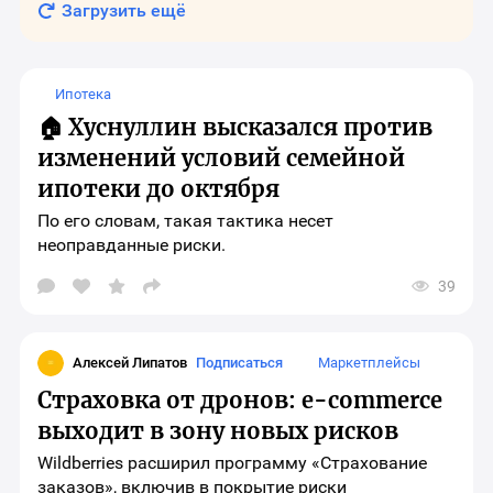
Загрузить ещё
Ипотека
🏠 Хуснуллин высказался против
изменений условий семейной
ипотеки до октября
По его словам, такая тактика несет
неоправданные риски.
39
Открыть
окно
выбора
социальных
сетей
Алексей Липатов
Подписаться
Маркетплейсы
для
шаринга
Страховка от дронов: e-commerce
материала
выходит в зону новых рисков
Wildberries расширил программу «Страхование
заказов», включив в покрытие риски