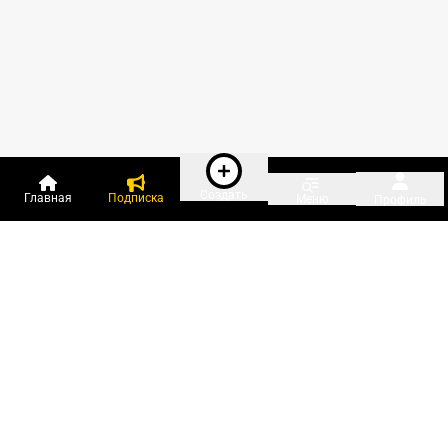
Создать
Главная
Подписка
Меню
Профиль
Пользователи онлайн:
и ещё 69 зарегистрированных и
2 197 гостей
сейчас на «Клерке»
Посмотреть всех