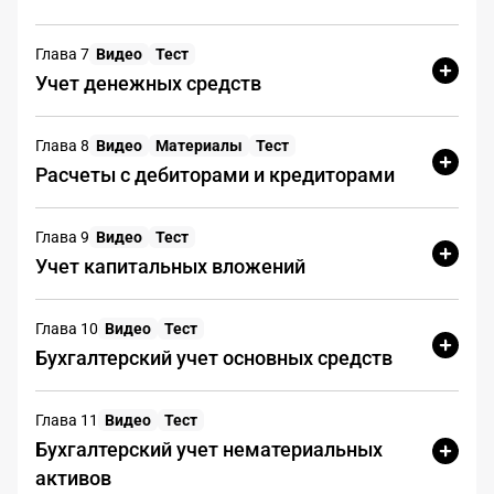
При невозможности явки нужно
Глава 7
Видео
Тест
направить ходатайство о переносе
Учет денежных средств
даты вызова
Да
Нет
Глава 8
Видео
Материалы
Тест
Расчеты с дебиторами и кредиторами
Уточненная
Глава 9
Видео
Тест
Учет капитальных вложений
налоговая
ЗАДАНИЕ 2
декларация по НДС
Глава 10
Видео
Тест
Бухгалтерский учет основных средств
Представьте ситуацию: Вы
получили уведомление о
вызове, после анализа
Глава 11
Видео
Тест
выявления возможных
Бухгалтерский учет нематериальных
последствий, Вы приняли
активов