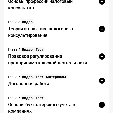
Основы профессии налоговый
никаких действий
консультант
Да
Нет
Глава 3
Видео
Следует проверить срок явки и
Теория и практика налогового
убедиться в возможности прибыть
консультирования
в указанное время
Да
Нет
Глава 4
Видео
Тест
Правовое регулирование
Нужно подготовить запрошенные
предпринимательской деятельности
документы и пояснения по
существу вопроса
Да
Нет
Глава 5
Видео
Тест
Материалы
Договорная работа
При необходимости следует
проконсультироваться с налоговым
Глава 6
Видео
Тест
специалистом или юристом
Основы бухгалтерского учета в
Да
Нет
компаниях