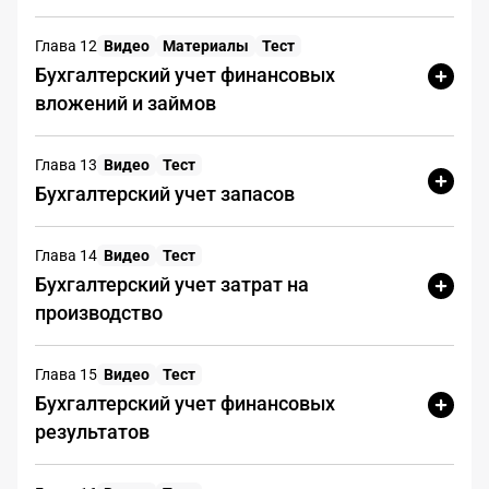
решение сдать уточненные
налоговые декларации по НДС.
Глава 12
Видео
Материалы
Тест
Задание - Определите и
Бухгалтерский учет финансовых
опишите действие (с указанием
вложений и займов
нормы НК РФ), которое
необходимо сделать до
представления уточненной
Глава 13
Видео
Тест
налоговой декларации во
Бухгалтерский учет запасов
избежание штрафа.
Глава 14
Видео
Тест
Отметьте все правильные действия:
Бухгалтерский учет затрат на
производство
Пополнить единый налоговый счет
(ЕНС) в соответствии с п.4 ст.81
НК РФ
Глава 15
Видео
Тест
Бухгалтерский учет финансовых
Убедиться, что на момент
результатов
представления уточненной
декларации имеется