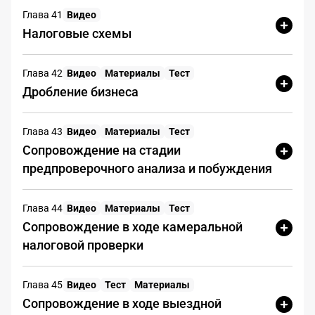
Вы отметили
Глава 41
Видео
Налоговые схемы
Кликайте по подозрительным фактам в
досье. Правильность будет проверена
после нажатия кнопки.
Глава 42
Видео
Материалы
Тест
Риски: 0 / 13
Дробление бизнеса
Глава 43
Видео
Материалы
Тест
Сопровождение на стадии
предпроверочного анализа и побуждения
Проверить ответы
Сбросить
Глава 44
Видео
Материалы
Тест
Сопровождение в ходе камеральной
Число попыток не ограничено —
налоговой проверки
экспериментируйте и проверяйте себя сколько
угодно.
Глава 45
Видео
Тест
Материалы
Сопровождение в ходе выездной