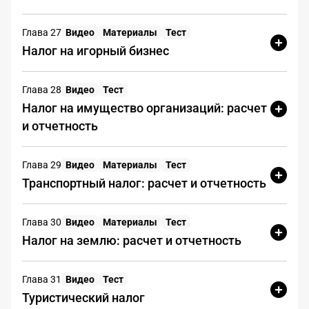
Краснодар, ул. Линейная, д. 23,
помещ. 7
Глава 27
Видео
Материалы
Тест
Юридический адрес:
внесены
Налог на игорный бизнес
сведения о недостоверности
05.06.23
Глава 28
Видео
Тест
Директор:
Ханларов Алекбер
Налог на имущество организаций: расчет
Рафаэль Оглы (иностранный
и отчетность
гражданин Республика
Азербайджан)
Учредитель (100% доля):
Глава 29
Видео
Материалы
Тест
Ханларов Алекбер Рафаэль
Транспортный налог: расчет и отчетность
Оглы (иностранный гражданин
Республика Азербайджан)
Глава 30
Видео
Материалы
Тест
Уставный капитал:
300 000 ₽
Налог на землю: расчет и отчетность
Основной вид деятельности:
43.29 Производство прочих
строительно-монтажных работ
Глава 31
Видео
Тест
Туристический налог
Дата регистрации:
25.02.19