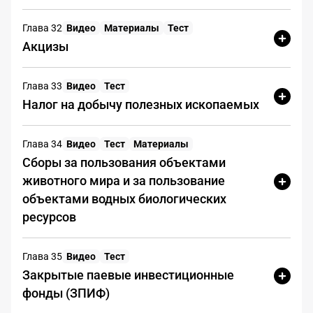
Глава 32
Видео
Материалы
Тест
2. Финансовая и отчётная
Акцизы
информация
Сумма уплаченных налогов за
Глава 33
Видео
Тест
год:
0 рублей
Налог на добычу полезных ископаемых
Среднесписочная численность:
1 человек
Глава 34
Видео
Тест
Материалы
Система налогообложения:
УСН
Сборы за пользования объектами
6%
животного мира и за пользование
Отчётность:
непредставление в
объектами водных биологических
течение 12 месяцев
ресурсов
3. Открытые источники и
Глава 35
Видео
Тест
коммуникации
Закрытые паевые инвестиционные
Сайт компании:
отсутствует
фонды (ЗПИФ)
Телефон:
указан только