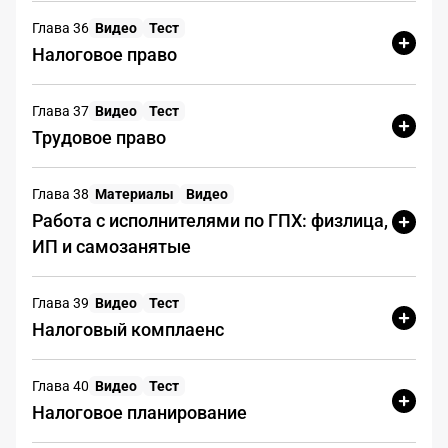
мобильный телефон
Глава 36
Видео
Тест
Адрес электронной почты:
Налоговое право
stroyproekt@mail.ru
Упоминания в СМИ:
не найдены
Глава 37
Видео
Тест
Трудовое право
4. Дополнительные сведения
Глава 38
Материалы
Видео
Лицензии и допуски СРО:
Работа с исполнителями по ГПХ: физлица,
отсутствуют
ИП и самозанятые
Завершённые проекты:
нет
данных о выполненных работах
Глава 39
Видео
Тест
Условия оплаты:
100%
Налоговый комплаенс
предоплата
Страхование ответственности:
не оформлено
Глава 40
Видео
Тест
Налоговое планирование