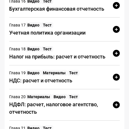
положительное сальдо ЕНС в
Глава 16
Видео
Тест
размере, соответствующем
Бухгалтерская финансовая отчетность
недостающей сумме налога и
пени
Глава 17
Видео
Тест
Учетная политика организации
Подать заявление о зачете
переплаты в счет будущих
платежей
Глава 18
Видео
Тест
Налог на прибыль: расчет и отчетность
Дождаться требования от
налогового органа о доплате
Глава 19
Видео
Материалы
Тест
налога
НДС: расчет и отчетность
Получить предварительное
согласование с налоговым
Глава 20
Материалы
Видео
Тест
инспектором
НДФЛ: расчет, налоговое агентство,
отчетность
Глава 21
Видео
Тест