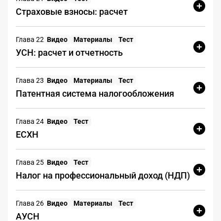
Проверка
Страховые взносы: расчет
ЗАДАНИЕ 3
контрагента
Глава 22
Видео
Материалы
Тест
Проанализируйте информацию в
УСН: расчет и отчетность
отношении Вашего контрагента
ООО «СТРОЙПРОЕКТ»
(ИНН
Глава 23
Видео
Материалы
Тест
2308263197), отраженную в
Патентная система налогообложения
уведомлении налоговым
органом и проверьте ООО
«СТРОЙПРОЕКТ» на наличие
Глава 24
Видео
Тест
рисков. Изучите досье и выявите
ЕСХН
потенциальные риски, кликая по
подозрительным фактам.
Глава 25
Видео
Тест
Налог на профессиональный доход (НДП)
1. Данные из ЕГРЮЛ
Глава 26
Видео
Материалы
Тест
Юридический адрес:
350033,
АУСН
Краснодарский край, г.