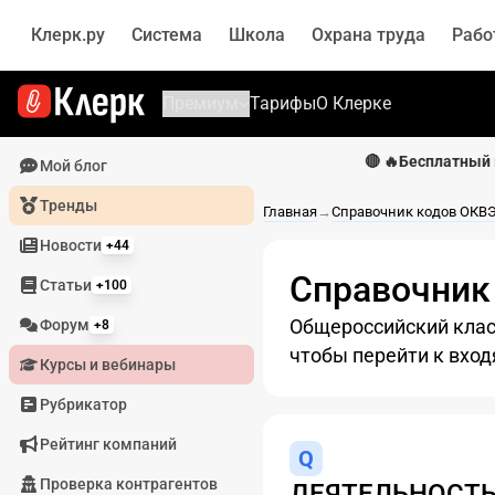
Клерк.ру
Система
Школа
Охрана труда
Рабо
Премиум
Тарифы
О Клерке
🔴 🔥Бесплатный 
Мой блог
Тренды
Главная
→
Справочник кодов ОКВ
Новости
+44
Справочник
Статьи
+100
Общероссийский клас
Форум
+8
чтобы перейти к вход
Курсы и вебинары
Рубрикатор
Рейтинг компаний
Q
Проверка контрагентов
ДЕЯТЕЛЬНОСТЬ