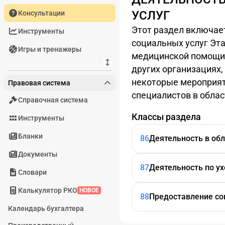
УСЛУГ
Консультации
Этот раздел включает
Инструменты
социальных услуг Эта
Игры и тренажеры
медицинской помощи,
других организациях,
некоторые мероприяти
Правовая система
специалистов в обла
Справочная система
Классы раздела
Инструменты
Бланки
86
Деятельность в об
Документы
87
Деятельность по у
Словари
Калькулятор РКО
НОВОЕ
88
Предоставление со
Календарь бухгалтера