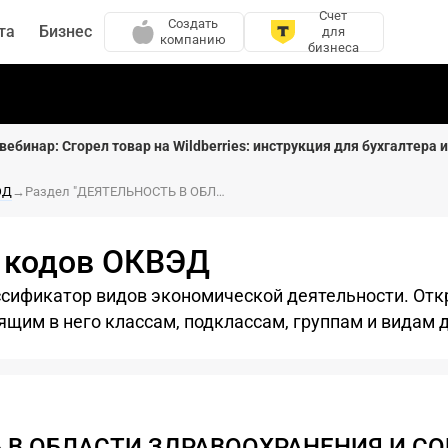
Счет
Создать
та
Бизнес
для
компанию
бизнеса
вебинар: Сгорел товар на Wildberries: инструкция для бухгалтера 
ЭД
→
Раздел "ДЕЯТЕЛЬНОСТЬ В ОБЛАСТИ ЗДРАВООХРАНЕНИЯ И СОЦИАЛЬНЫХ УСЛУГ"
 кодов ОКВЭД
сификатор видов экономической деятельности. Отк
ящим в него классам, подклассам, группам и видам 
 В ОБЛАСТИ ЗДРАВООХРАНЕНИЯ И С