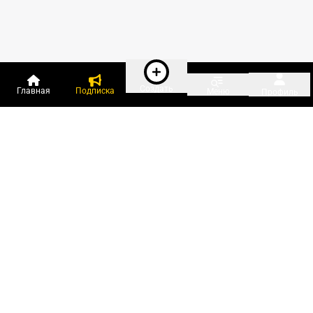
Создать
Главная
Подписка
Меню
Профиль
Пользователи онлайн:
и ещё 419 зарегистрированных и
12 705 гостей
сейчас на «Клерке»
Посмотреть всех
Подписки Клерка
Курсы повышения квалификации
Телефон 8 (800) 300-92-97
Чат поддержки клиентов