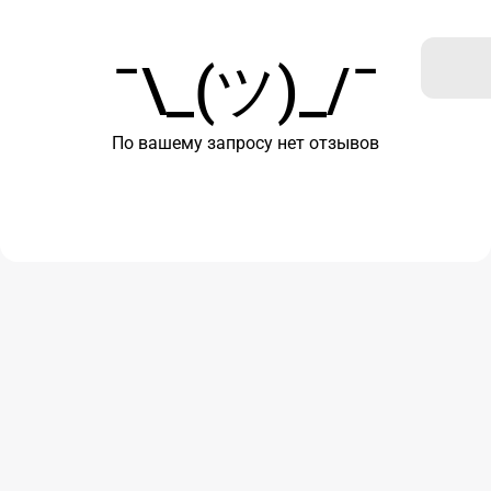
¯\_(ツ)_/¯
По вашему запросу нет отзывов