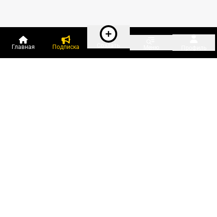
Создать
Главная
Подписка
Меню
Профиль
Пользователи онлайн:
и ещё 55 зарегистрированных и
1 773 гостя
сейчас на «Клерке»
Посмотреть всех
Подписки Клерка
Курсы повышения квалификации
Телефон 8 (800) 300-92-97
Чат поддержки клиентов
Реклама и продвижение
Тарифы «Блогов компаний»