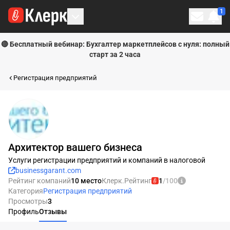
1
Личн
🔴 Бесплатный вебинар: Бухгалтер маркетплейсов с нуля: полный
старт за 2 часа
Регистрация предприятий
Архитектор вашего бизнеса
Услуги регистрации предприятий и компаний в налоговой
businessgarant.com
Рейтинг компаний
10 место
Клерк.Рейтинг
1
/100
Категория
Регистрация предприятий
Просмотры
3
Профиль
Отзывы