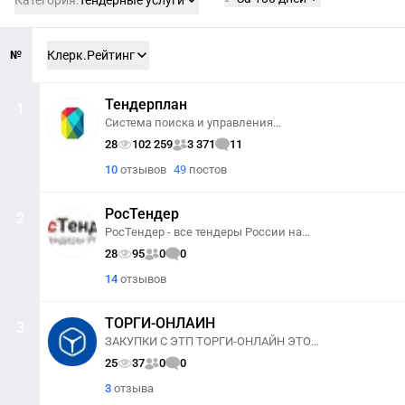
Категория:
Тендерные услуги
№
Клерк.Рейтинг
Тендерплан
1
Система поиска и управления
тендерами
28
102 259
3 371
11
10
отзывов
49
постов
РосТендер
2
РосТендер - все тендеры России на
одном сайте
28
95
0
0
14
отзывов
ТОРГИ-ОНЛАЙН
3
ЗАКУПКИ С ЭТП ТОРГИ-ОНЛАЙН ЭТО
ПРОСТО - от формирования плана
25
37
0
0
закупок до исполнения договоров
3
отзыва