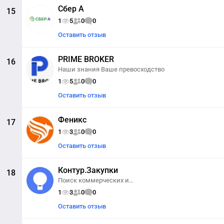
Сбер А
15
1
5
0
0
Оставить отзыв
PRIME BROKER
16
Наши знания Ваше превосходство
1
5
0
0
Оставить отзыв
Феникс
17
1
3
0
0
Оставить отзыв
Контур.Закупки
18
Поиск коммерческих и
государственных закупок по 44-ФЗ и
1
3
0
0
223-ФЗ
Оставить отзыв