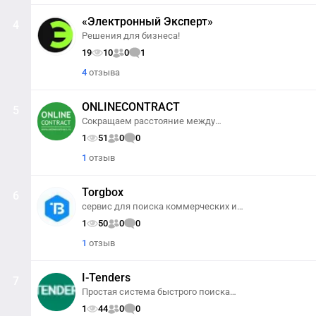
«Электронный Эксперт»
4
Решения для бизнеса!
19
10
0
1
4
отзыва
ONLINECONTRACT
5
Сокращаем расстояние между
производителем и потребителем
1
51
0
0
1
отзыв
Torgbox
6
сервис для поиска коммерческих и
государственных тендеров, аукционов,
1
50
0
0
конкурсов
1
отзыв
I-Tenders
7
Простая система быстрого поиска
тендеров и сопровождения в закупках с
1
44
0
0
гарантией победы