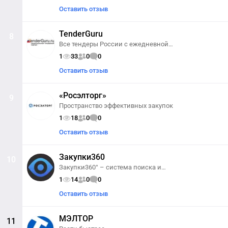
Оставить отзыв
TenderGuru
8
Все тендеры России с ежедневной
бесплатной рассылкой
1
33
0
0
Оставить отзыв
«Росэлторг»
9
Пространство эффективных закупок
1
18
0
0
Оставить отзыв
Закупки360
10
Закупки360° – система поиска и
анализа закупок | тендеров
1
14
0
0
Оставить отзыв
МЭЛТОР
11