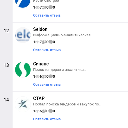
Расти быстрее
1
7
0
0
Оставить отзыв
Seldon
12
Информационно-аналитическая
система Seldon упрощает и
1
7
0
0
систематизирует работу с закупками.
Не имеет полнофункциональных
Оставить отзыв
аналогов в России.
Синапс
13
Поиск тендеров и аналитика
контрагентов
1
6
0
0
Оставить отзыв
СТАР
14
Портал поиска тендеров и закупок по
всей России
1
6
0
0
Оставить отзыв