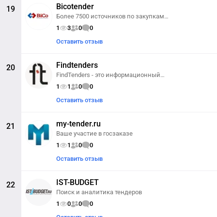
Bicotender
19
Более 7500 источников по закупкам
собрано в одном месте!
1
3
0
0
Оставить отзыв
Findtenders
20
FindTenders - это информационный
ресурс в сети Интернет,
1
1
0
0
предоставляющий возможности
поиска интересующих вас тендеров и
Оставить отзыв
дальнейшего управления ими в
пределах одного сайта.
my-tender.ru
21
Ваше участие в госзаказе
1
1
0
0
Оставить отзыв
IST-BUDGET
22
Поиск и аналитика тендеров
1
0
0
0