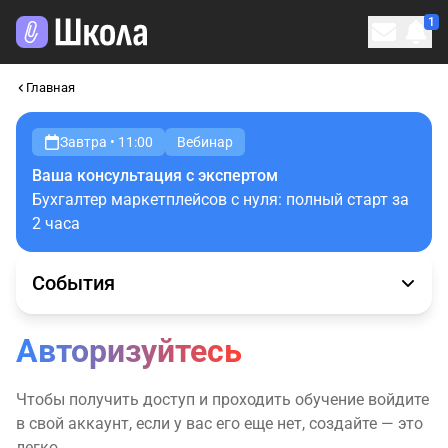
1
Личн
Главная
Завтра • 11:00
Вебинар
Ваша консультация с экспертом
Бухгалтер маркетплейсов с нуля: полный старт за
2 часа
События
Авторизуйтесь
Чтобы получить доступ и проходить обучение войдите
в свой аккаунт, если у вас его еще нет, создайте — это
легко