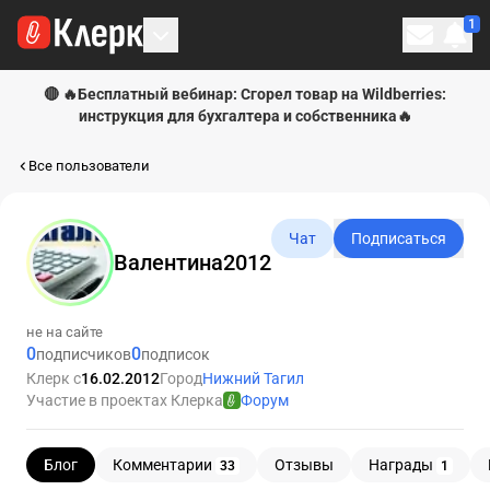
1
Личн
🔴 🔥Бесплатный вебинар: Сгорел товар на Wildberries:
инструкция для бухгалтера и собственника🔥
Все пользователи
Чат
Подписаться
Валентина2012
не на сайте
0
0
подписчиков
подписок
Клерк с
16.02.2012
Город
Нижний Тагил
Участие в проектах Клерка
Форум
Блог
Комментарии
Отзывы
Награды
33
1