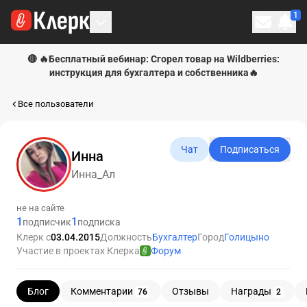
1
Личн
🔴 🔥Бесплатный вебинар: Сгорел товар на Wildberries:
инструкция для бухгалтера и собственника🔥
Все пользователи
Чат
Подписаться
Инна
Инна_Ал
не на сайте
1
1
подписчик
подписка
Клерк с
03.04.2015
Должность
Бухгалтер
Город
Голицыно
Участие в проектах Клерка
Форум
Блог
Комментарии
Отзывы
Награды
76
2