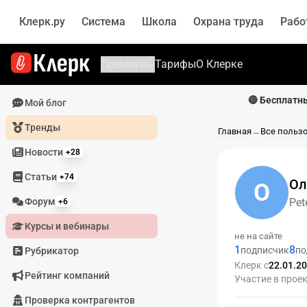
Клерк.ру
Система
Школа
Охрана труда
Рабо
Премиум
Тарифы
О Клерке
🔴 Бесплатн
Мой блог
Тренды
Главная
→
Все польз
Новости
+28
Статьи
+74
Ол
О
Форум
Pet
+6
Курсы и вебинары
не на сайте
1
8
подписчик
по
Рубрикатор
Клерк с
22.01.2
Рейтинг компаний
Участие в прое
Проверка контрагентов