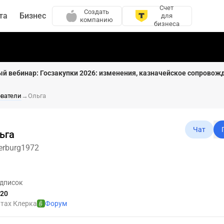
Счет
Создать
та
Бизнес
для
компанию
бизнеса
ый вебинар: Госзакупки 2026: изменения, казначейское сопровож
ователи
→
Ольга
Чат
ьга
erburg1972
дписок
020
ктах Клерка
Форум