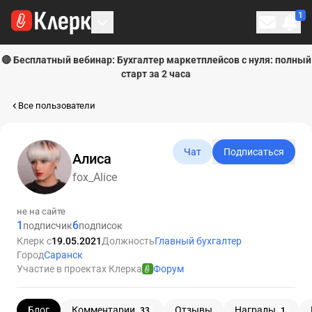
1
Личн
🔴 Бесплатный вебинар: Бухгалтер маркетплейсов с нуля: полный
старт за 2 часа
Все пользователи
Чат
Подписаться
Алиса
fox_Alice
не на сайте
1
6
подписчик
подписок
Клерк с
19.05.2021
Должность
Главный бухгалтер
Город
Саранск
Участие в проектах Клерка
Форум
Блог
Комментарии
Отзывы
Награды
33
1