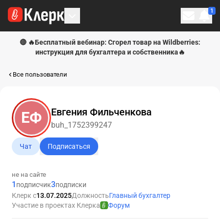
1
Личн
🔴 🔥Бесплатный вебинар: Сгорел товар на Wildberries:
инструкция для бухгалтера и собственника🔥
Все пользователи
Евгения Фильченкова
ЕФ
buh_1752399247
Чат
Подписаться
не на сайте
1
3
подписчик
подписки
Клерк с
13.07.2025
Должность
Главный бухгалтер
Участие в проектах Клерка
Форум