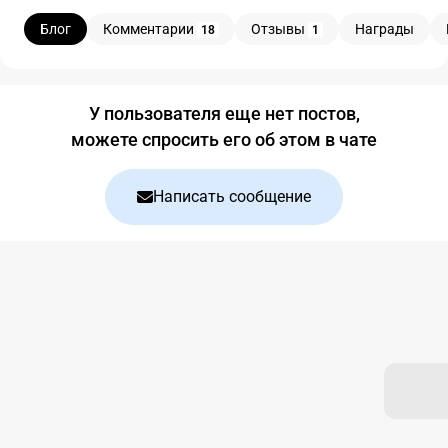
Блог
Комментарии
Отзывы
Награды
18
1
Блог
У пользователя еще нет постов,
можете спросить его об этом в чате
Написать сообщение