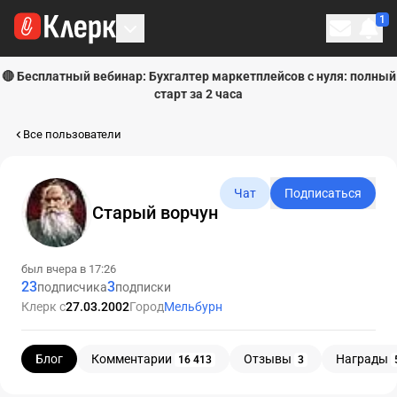
1
Личн
🔴 Бесплатный вебинар: Бухгалтер маркетплейсов с нуля: полный
старт за 2 часа
Все пользователи
Чат
Подписаться
Старый ворчун
был вчера в 17:26
23
3
подписчика
подписки
Клерк с
27.03.2002
Город
Мельбурн
Блог
Комментарии
Отзывы
Награды
16 413
3