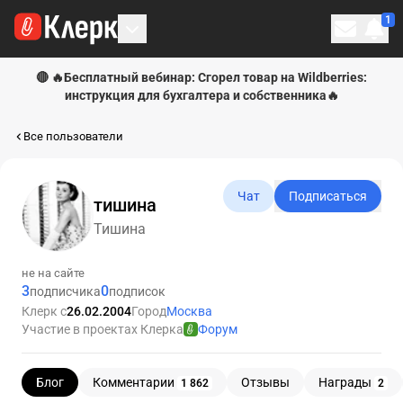
1
Личн
🔴 🔥Бесплатный вебинар: Сгорел товар на Wildberries:
инструкция для бухгалтера и собственника🔥
Все пользователи
Чат
Подписаться
тишина
Тишина
не на сайте
3
0
подписчика
подписок
Клерк с
26.02.2004
Город
Москва
Участие в проектах Клерка
Форум
Блог
Комментарии
Отзывы
Награды
1 862
2