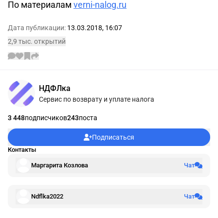
По материалам
verni-nalog.ru
Дата публикации:
13.03.2018, 16:07
2,9 тыс. открытий
Информации об авторе
НДФЛка
Сервис по возврату и уплате налога
3 448
подписчиков
243
поста
Подписаться
Контакты
Маргарита Козлова
Чат
Ndflka2022
Чат