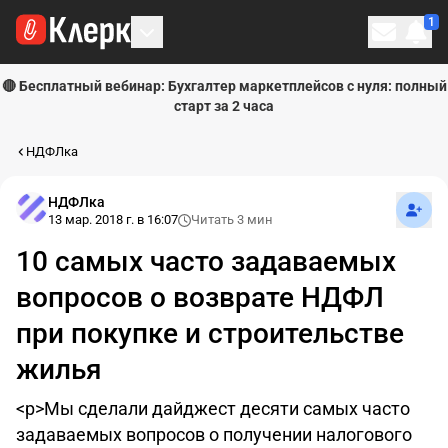
1
Личн
🔴 Бесплатный вебинар: Бухгалтер маркетплейсов с нуля: полный
старт за 2 часа
НДФЛка
Подпи
НДФЛка
13 мар. 2018 г. в 16:07
Читать 3 мин
10 самых часто задаваемых
вопросов о возврате НДФЛ
при покупке и строительстве
жилья
<p>Мы сделали дайджест десяти самых часто
задаваемых вопросов о получении налогового