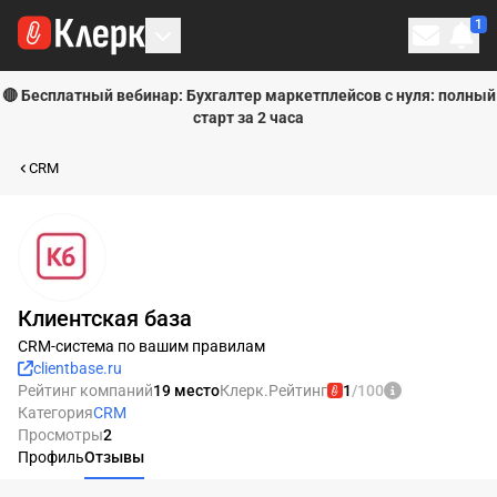
1
Личн
🔴 Бесплатный вебинар: Бухгалтер маркетплейсов с нуля: полный
старт за 2 часа
CRM
Клиентская база
CRM-система по вашим правилам
clientbase.ru
Рейтинг компаний
19 место
Клерк.Рейтинг
1
/100
Категория
CRM
Просмотры
2
Профиль
Отзывы