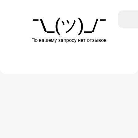
¯\_(ツ)_/¯
По вашему запросу нет отзывов