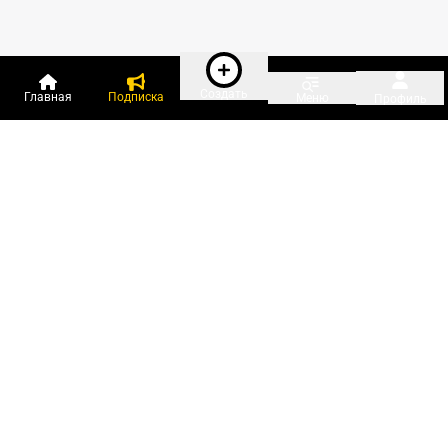
Создать
Главная
Подписка
Меню
Профиль
Пользователи онлайн:
и ещё 576 зарегистрированных и
17 406 гостей
сейчас на «Клерке»
Посмотреть всех
Подписки Клерка
Курсы повышения квалификации
Телефон 8 (800) 300-92-97
Чат поддержки клиентов
Реклама и продвижение
Тарифы «Блогов компаний»