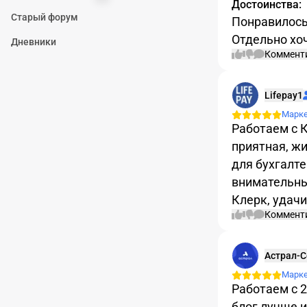
Достоинства:
Старый форум
Понравилось 
Отдельно хо
Дневники
Коммент
Lifepay1
Марк
Работаем с 
приятная, ж
для бухгалт
внимательный
Клерк, удачи
Коммент
Астрал-
Марк
Работаем с 2
блог лучше 