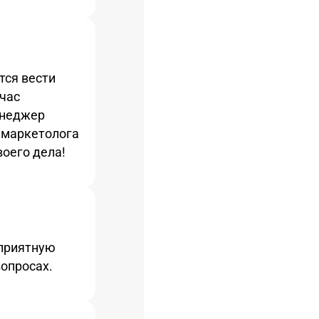
тся вести
йчас
енеджер
 маркетолога
оего дела!
 приятную
опросах.