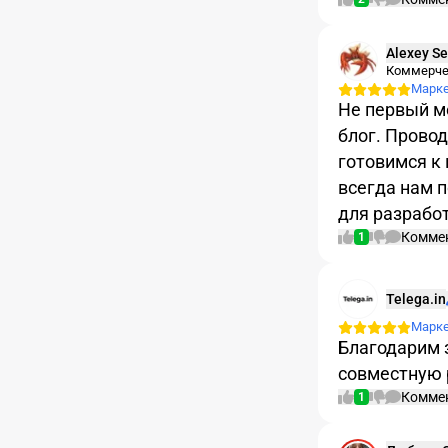
Alexey Se
Коммерче
Марк
Не первый м
блог. Прово
готовимся к 
всегда нам 
для разрабо
Комме
1
Telega.in
Марк
Благодарим 
совместную 
Комме
1