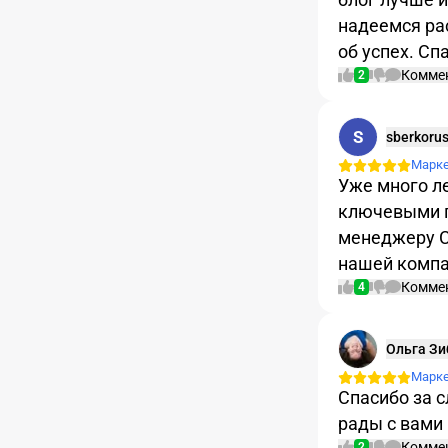
надеемся рас
об успех. Сп
Комме
2
S
sberkoru
Марк
Уже много л
ключевыми п
менеджеру С
нашей компа
Комме
4
Ольга Зи
Марк
Спасибо за 
рады с вами 
Комме
2