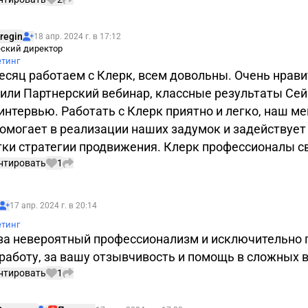
Подписаться
regin
18 апр. 2024 г. в 17:12
ский директор
етинг
есяц работаем с Клерк, всем довольны. Очень нрави
дили Партнерский вебинар, классные результаты Се
интервью. Работать с Клерк приятно и легко, наш м
помогает в реализации наших задумок и задействует
тки стратегии продвижения. Клерк профессионалы св
нтировать
1
Подписаться
17 апр. 2024 г. в 20:14
етинг
за невероятный профессионализм и исключительно
работу, за вашу отзывчивость и помощь в сложных в
нтировать
1