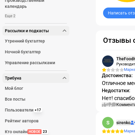
Производственный
календарь
Написать от
Еще 2
Рассылки и подкасты
Отзывы 
Утренний бухгалтер
Ночной бухгалтер
TheFood
Управление рассылками
Руководи
Марк
Достоинства:
Трибуна
Отличное ме
Мой блог
Недостатки:
Нет! спасибо
Все посты
Коммент
Пользователи
+17
Рейтинг авторов
S
П
sirenko
Марк
Кто онлайн
НОВОЕ
23