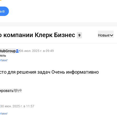
зыв
о компании Клерк Бизнес
9
Новые
Подписаться
HubGroup
06 июл. 2025 г. в 09:49
тель
етинг
сто для решения задач Очень информативно
ировать
одписаться
30 июн. 2025 г. в 11:57
етинг