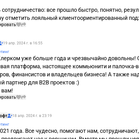
сотрудничество: все прошло быстро, понятно, резул
чу отметить лояльный клиентоориентированный под
ировать
Подписаться
19 апр. 2024 г. в 16:55
етинг
Клерком уже больше года и чрезвычайно довольны! 
ивая платформа, настоящее коммьюнити и палочка-
еров, финансистов и владельцев бизнеса! А также н
 партнер для B2B проектов :)
 вам!
ировать
Подписаться
Софт
18 апр. 2024 г. в 23:19
етинг
021 года. Все чудесно, помогают нам, сотрудничают
и продвигают нас к вершинам. Вместе мы прошли чер