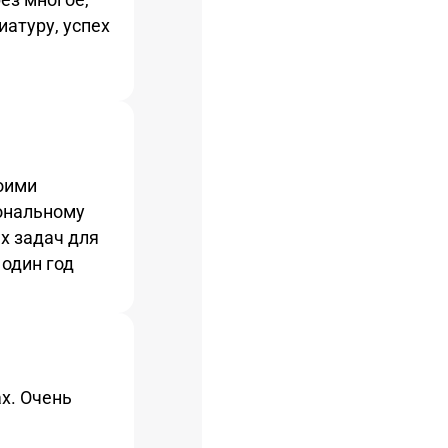
иатуру, успех
оими
ональному
х задач для
один год
х. Очень