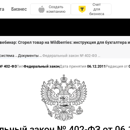
Счет
Создать
та
Бизнес
для
компанию
бизнеса
вебинар: Сгорел товар на Wildberries: инструкция для бухгалтера 
 система
→
Документы
→
Федеральный закон № 402-ФЗ от 06.12.2011
№ 402-ФЗ
Тип
Федеральный закон
Дата принятия
06.12.2011
Редакция от
льный закон № 402-ФЗ от 06.