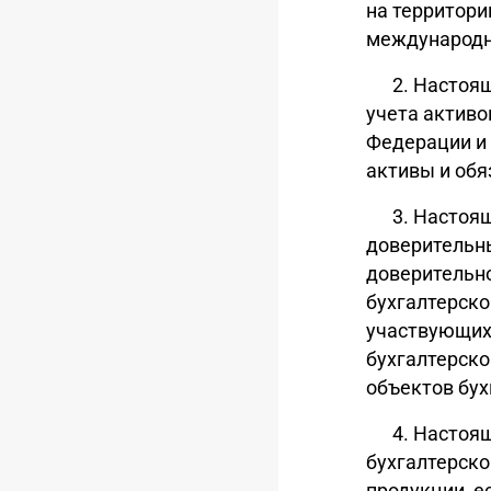
на территори
международн
2. Настоя
учета активо
Федерации и
активы и обя
3. Настоя
доверительн
доверительно
бухгалтерско
участвующих 
бухгалтерско
объектов бух
4. Настоя
бухгалтерско
продукции, е