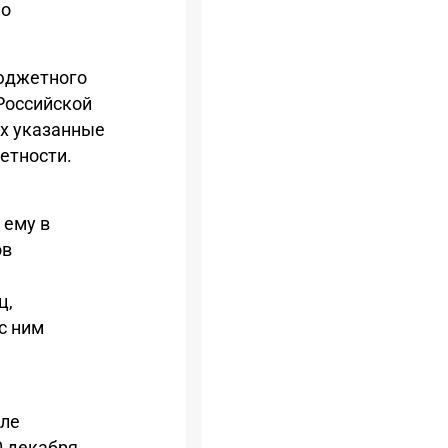
но
бюджетного
Российской
х указанные
етности.
 ему в
ов
ц,
с ним
еле
0 декабря