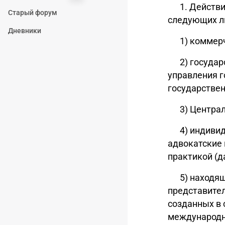
1. Действ
Старый форум
следующих ли
Дневники
1) коммер
2) госуда
управления 
государстве
3) Центра
4) индиви
адвокатские 
практикой (д
5) находя
представител
созданных в 
международны