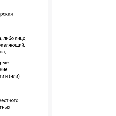
ерская
 либо лицо,
правляющий,
на;
орые
ение
и и (или)
местного
етных