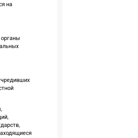
ся на
, органы
иальных
 учредивших
стной
,
ий,
ударств,
находящиеся