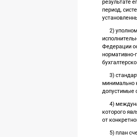
результате е
период, сист
установленн
2) уполно
исполнитель
Федерации ос
нормативно-п
бухгалтерско
3) станда
минимально н
допустимые с
4) междун
которого яв
от конкретно
5) план с