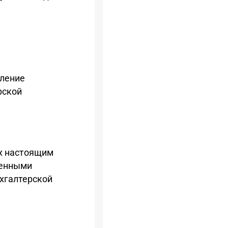
вление
рской
х настоящим
ленными
хгалтерской