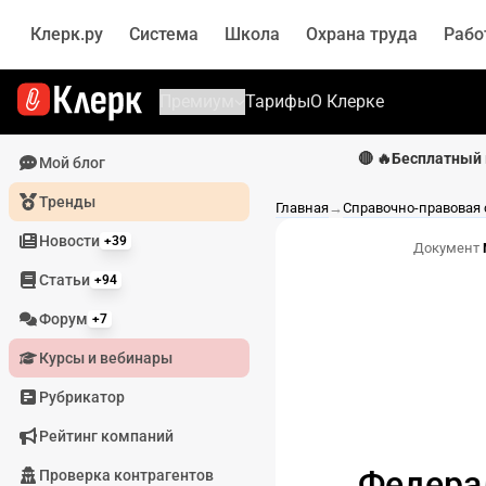
Клерк.ру
Система
Школа
Охрана труда
Рабо
Премиум
Тарифы
О Клерке
🔴 🔥Бесплатный 
Мой блог
Тренды
Главная
→
Справочно-правовая
Новости
+39
Документ
Статьи
+94
Форум
+7
Курсы и вебинары
Рубрикатор
Рейтинг компаний
Федера
Проверка контрагентов