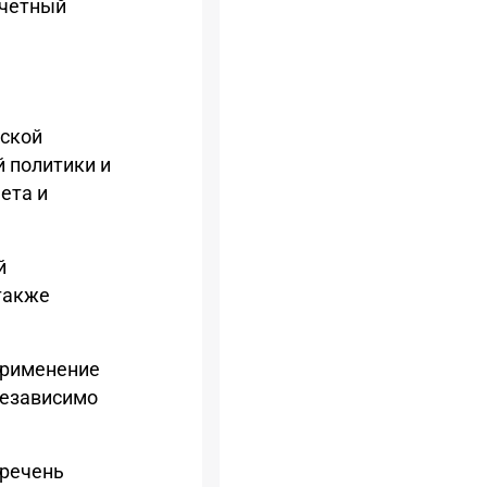
тчетный
йской
 политики и
ета и
й
также
 применение
независимо
еречень