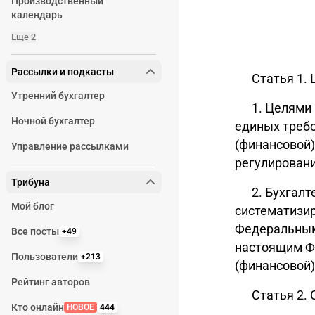
Производственный
календарь
Еще 2
Рассылки и подкасты
Статья 1.
Утренний бухгалтер
1. Целями
Ночной бухгалтер
единых требо
(финансовой)
Управление рассылками
регулировани
Трибуна
2. Бухгал
Мой блог
систематизи
Федеральным 
Все посты
+49
настоящим Фе
Пользователи
+213
(финансовой)
Рейтинг авторов
Статья 2.
Кто онлайн
НОВОЕ
444