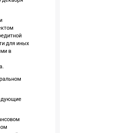
и
ектом
редитной
ти для иных
ыми в
а.
еральном
ледующие
нансовом
вом