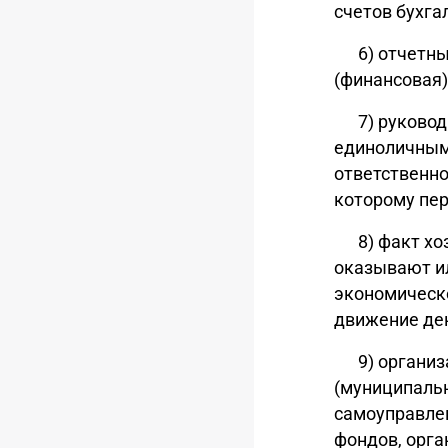
счетов бухга
6) отчетны
(финансовая)
7) руково
единоличным 
ответственно
которому пер
8) факт хо
оказывают и
экономическо
движение де
9) органи
(муниципальн
самоуправле
фондов, орг