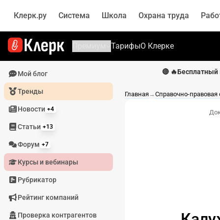
Клерк.ру
Система
Школа
Охрана труда
Рабо
Премиум
Тарифы
О Клерке
🔴 🔥Бесплатный 
Мой блог
Тренды
Главная
→
Справочно-правовая
Новости
+4
До
Статьи
+13
Форум
+7
Курсы и вебинары
Рубрикатор
Рейтинг компаний
Калу
Проверка контрагентов