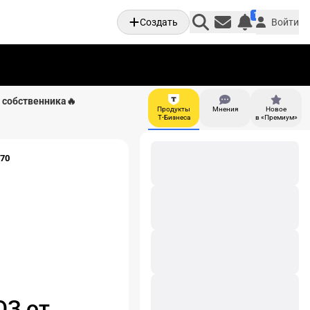
1
Создать
Войти
Личные увед
и собственника🔥
Продукты
Мнения
Новое
И
Т-Бизнеса
в «Премиум»
970
ОЗ от