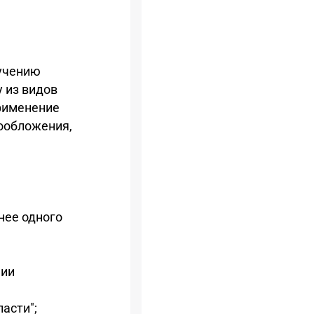
лучению
 из видов
рименение
ообложения,
анее одного
нии
асти";