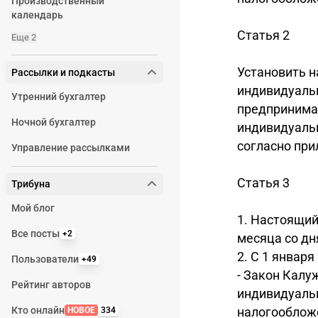
Производственный
календарь
Статья 2
Еще 2
Установить н
Рассылки и подкасты
индивидуаль
Утренний бухгалтер
предпринима
Ночной бухгалтер
индивидуаль
согласно при
Управление рассылками
Статья 3
Трибуна
Мой блог
1. Настоящий 
Все посты
+2
месяца со дн
2. С 1 январ
Пользователи
+49
- Закон Калу
Рейтинг авторов
индивидуаль
Кто онлайн
налогообложе
НОВОЕ
334