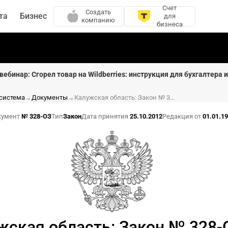
Счет
Создать
та
Бизнес
для
компанию
бизнеса
вебинар: Сгорел товар на Wildberries: инструкция для бухгалтера 
 система
→
Документы
→
Калужская область: Закон № 328-ОЗ от 25.10.2012
кумент
№ 328-ОЗ
Тип
Закон
Дата принятия
25.10.2012
Редакция от
01.01.1
жская область: Закон № 328-