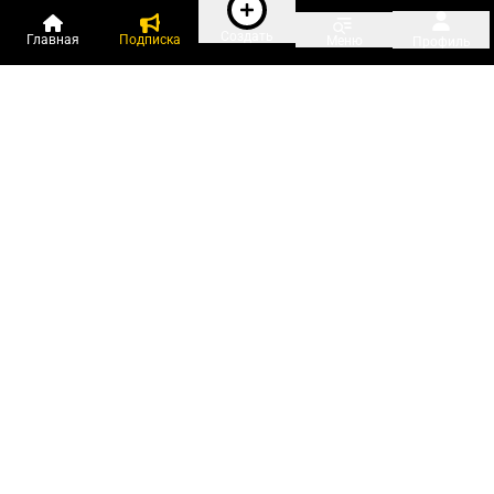
Создать
Главная
Подписка
Меню
Профиль
Пользователи онлайн:
и ещё 127 зарегистрированных и
3 958 гостей
сейчас на «Клерке»
Посмотреть всех
Подписки Клерка
Курсы повышения квалификации
Телефон 8 (800) 300-92-97
Чат поддержки клиентов
Реклама и продвижение
Тарифы «Блогов компаний»
Прайс на рекламу
Заказать рекламу
Мобильная версия:
RuStore
Google Play
App Store