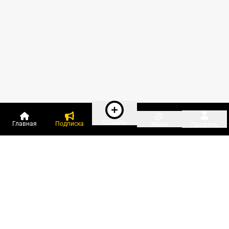
Создать
Главная
Подписка
Меню
Профиль
Пользователи онлайн:
и ещё 127 зарегистрированных и
3 958 гостей
сейчас на «Клерке»