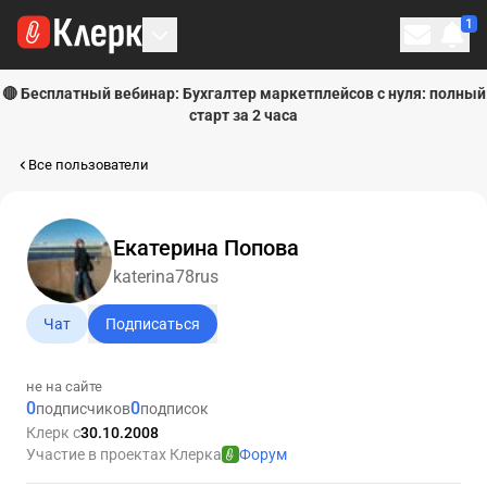
1
Личн
🔴 Бесплатный вебинар: Бухгалтер маркетплейсов с нуля: полный
старт за 2 часа
Все пользователи
Екатерина Попова
katerina78rus
Чат
Подписаться
не на сайте
0
0
подписчиков
подписок
Клерк с
30.10.2008
Участие в проектах Клерка
Форум