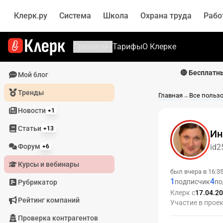
Клерк.ру
Система
Школа
Охрана труда
Рабо
Премиум
Тарифы
О Клерке
🔴 Бесплатн
Мой блог
Тренды
Главная
→
Все польз
Новости
+1
Статьи
+13
Ин
Форум
id2
+6
Курсы и вебинары
был вчера в 16:3
1
4
подписчик
по
Рубрикатор
Клерк с
17.04.2
Рейтинг компаний
Участие в прое
Проверка контрагентов