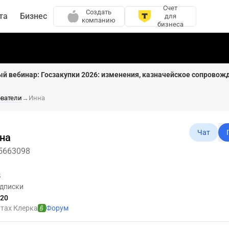
Счет
Создать
та
Бизнес
для
компанию
бизнеса
ый вебинар: Госзакупки 2026: изменения, казначейское сопровож
ователи
→
Инна
Чат
на
5663098
5
дписки
020
ктах Клерка
Форум