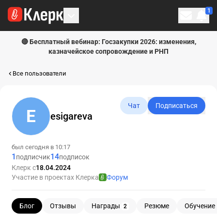
1
Личн
🔴 Бесплатный вебинар: Госзакупки 2026: изменения,
казначейское сопровождение и РНП
Все пользователи
Чат
Подписаться
E
esigareva
был сегодня в 10:17
1
14
подписчик
подписок
Клерк с
18.04.2024
Участие в проектах Клерка
Форум
Блог
Отзывы
Награды
Резюме
Обучение 
2