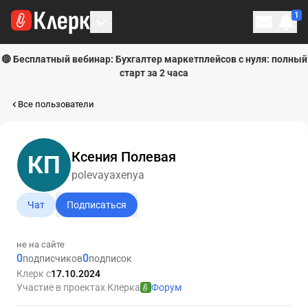
1
Личн
🔴 Бесплатный вебинар: Бухгалтер маркетплейсов с нуля: полный
старт за 2 часа
Все пользователи
Ксения Полевая
КП
polevayaxenya
Чат
Подписаться
не на сайте
0
0
подписчиков
подписок
Клерк с
17.10.2024
Участие в проектах Клерка
Форум