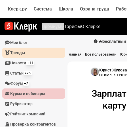
Клерк.ру
Система
Школа
Охрана труда
Рабо
Премиум
Тарифы
О Клерке
🔴 🔥Бесплатный 
Мой блог
Тренды
Главная
→
Все пользователи
→
Юри
Новости
+11
Юрист Жукова
Статьи
+25
08 июл. в 11:01
Форум
+7
Зарплат
Курсы и вебинары
карту
Рубрикатор
Рейтинг компаний
Проверка контрагентов