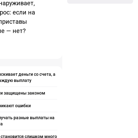
наруживает,
рос: если на
 приставы
ие — нет?
скивает деньги со счета, а
каждую выплату
ги защищены законом
никают ошибки
лучать разные выплаты на
та
 становится слишком много