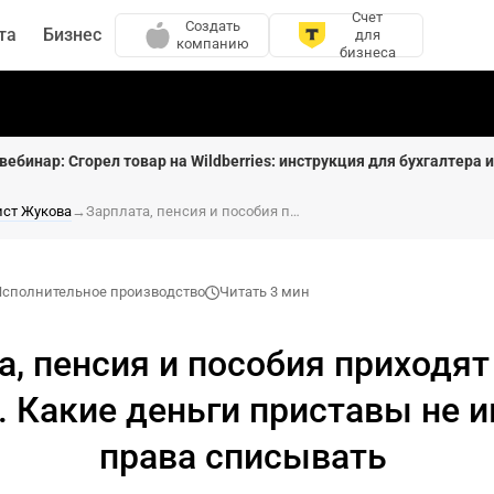
Счет
Создать
та
Бизнес
для
компанию
бизнеса
вебинар: Сгорел товар на Wildberries: инструкция для бухгалтера 
ст Жукова
→
Зарплата, пенсия и пособия приходят на одну карту. Какие деньги приставы не имеют права списывать
Исполнительное производство
Читать 3 мин
а, пенсия и пособия приходят
. Какие деньги приставы не 
права списывать