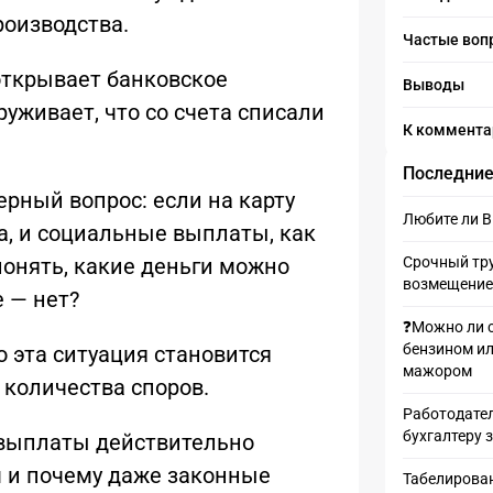
роизводства.
Частые воп
ткрывает банковское
Выводы
уживает, что со счета списали
К коммент
Последние
рный вопрос: если на карту
Любите ли 
а, и социальные выплаты, как
онять, какие деньги можно
Срочный тру
возмещение
е — нет?
❓Можно ли 
бензином ил
 эта ситуация становится
мажором
количества споров.
Работодател
бухгалтеру 
 выплаты действительно
 и почему даже законные
Табелирован