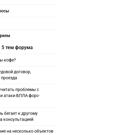
росы
ариям
 5 тем форума
Вы кофе?
довой договор,
 проезда
считать проблемы с
и атаки БПЛА форс-
ь бегает к другому
за консультацией
ие на несколько объектов