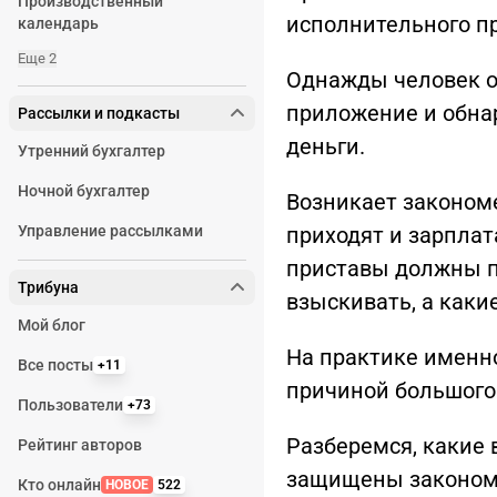
Производственный
исполнительного п
календарь
Еще 2
Однажды человек о
приложение и обнар
Рассылки и подкасты
деньги.
Утренний бухгалтер
Ночной бухгалтер
Возникает закономе
Управление рассылками
приходят и зарплат
приставы должны п
Трибуна
взыскивать, а каки
Мой блог
На практике именно
Все посты
+11
причиной большого 
Пользователи
+73
Разберемся, какие
Рейтинг авторов
защищены законом
Кто онлайн
НОВОЕ
522