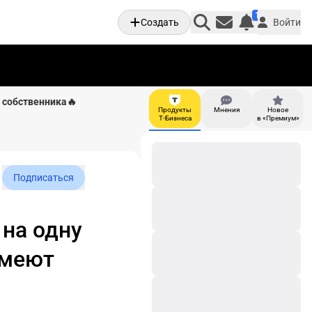
1
Создать
Войти
Личные увед
и собственника🔥
Продукты
Мнения
Новое
И
Т-Бизнеса
в «Премиум»
Подписаться
 на одну
имеют