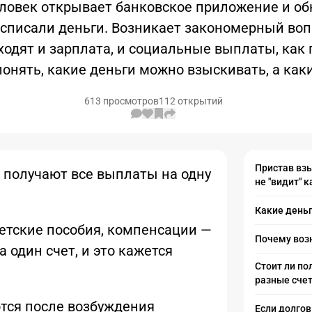
овек открывает банковское приложение и об
а списали деньги. Возникает закономерный воп
ходят и зарплата, и социальные выплаты, как
онять, какие деньги можно взыскивать, а как
613 просмотров
112 открытий
Пристав взы
 получают все выплаты на одну
не "видит" 
Какие день
детские пособия, компенсации —
Почему воз
 один счет, и это кажется
Стоит ли по
разные сче
ся после возбуждения
Если долгов