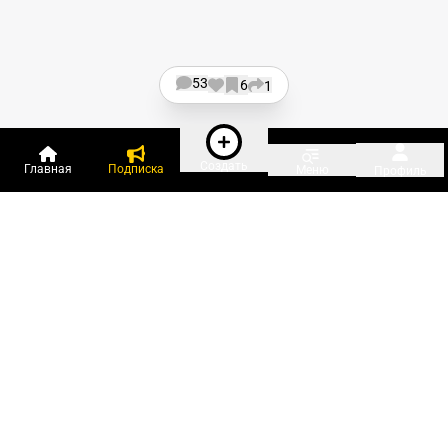
53
6
1
Создать
Главная
Подписка
Меню
Профиль
Пользователи онлайн:
и ещё 69 зарегистрированных и
2 197 гостей
сейчас на «Клерке»
Посмотреть всех