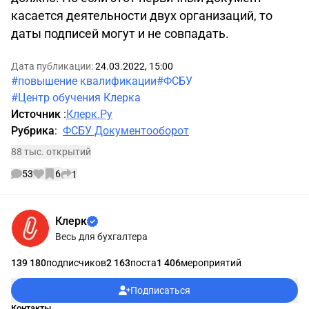
касается деятельности двух организаций, то
даты подписей могут и не совпадать.
Дата публикации:
24.03.2022, 15:00
#повышение квалификации
#ФСБУ
#Центр обучения Клерка
Источник
:
Клерк.Ру
Рубрика
:
ФСБУ Документооборот
88 тыс. открытий
53
6
1
Информации об авторе
Клерк
Весь для бухгалтера
139 180
подписчиков
2 163
поста
1 406
мероприятий
Подписаться
Контакты