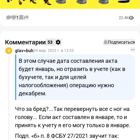
1
22.4K
Комментарии
53
Подписаться
glav=buh
24 мар. 2022 г. в 13:53
G
В этом случае дата составления акта
будет январь, но отразить в учете (как в
бухучете, так и для целей
налогообложения) операцию нужно
декабрем.
Что за бред?...Так перевернуть все с ног на
голову... Если акт составлен в январе, то и
принять к учету я его могу только в январе.
Подп. «б» п. 8 ФСБУ 27/2021 звучит так: