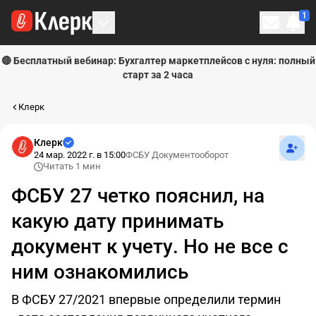
1
Личн
🔴 Бесплатный вебинар: Бухгалтер маркетплейсов с нуля: полный
старт за 2 часа
Клерк
Подпи
Клерк
24 мар. 2022 г. в 15:00
ФСБУ Документооборот
Читать 1 мин
ФСБУ 27 четко пояснил, на
какую дату принимать
документ к учету. Но не все с
ним ознакомились
В ФСБУ 27/2021 впервые определили термин