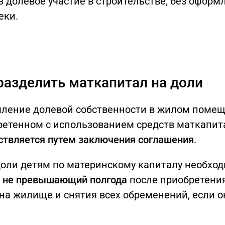
з долевое участие в строительстве; без оформ
еки.
разделить маткапитал на доли
ление долевой собственности в жилом помещ
ретенном с использованием средств маткапит
ствляется путем заключения соглашения
.
доли детям по материнскому капиталу необхо
,
не превышающий полгода
после приобретени
на жилище и снятия всех обременений, если о