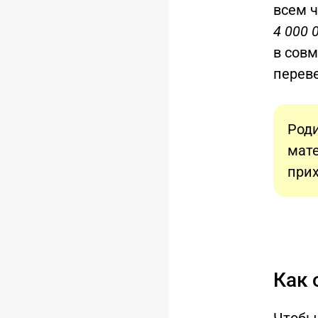
всем 
4 000 
в сов
переве
Роди
мат
прих
Как 
Чтобы