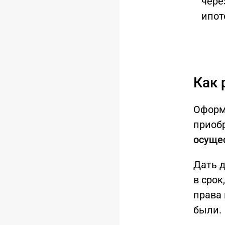
чере
ипот
Как 
Оформ
приоб
осуще
Дать 
в срок
права 
были.