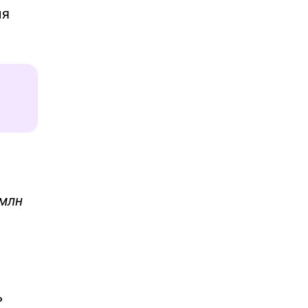
ия
 млн
ь