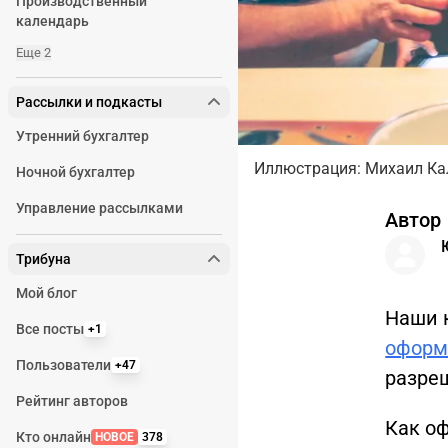
Производственный
календарь
Еще 2
Рассылки и подкасты
Утренний бухгалтер
Иллюстрация: Михаил Ка
Ночной бухгалтер
Управление рассылками
Автор
Трибуна
Мой блог
Наши 
Все посты
+1
оформ
Пользователи
+47
разре
Рейтинг авторов
Как о
Кто онлайн
НОВОЕ
378