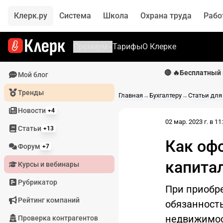
Клерк.ру
Система
Школа
Охрана труда
Рабо
Премиум
Тарифы
О Клерке
🔴 🔥Бесплатный 
Мой блог
Тренды
Главная
→
Бухгалтеру
→
Статьи для
Новости
+4
02 мар. 2023 г. в 11
Статьи
+13
Как оф
Форум
+7
капита
Курсы и вебинары
Рубрикатор
При приобр
Рейтинг компаний
обязанност
недвижимос
Проверка контрагентов