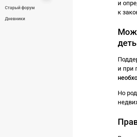
и опр
Старый форум
к зако
Дневники
Можн
дет
Подде
и при 
необх
Но ро
недви
Прав