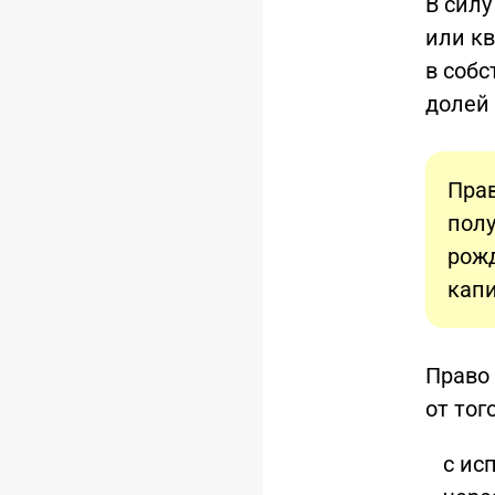
В силу
или кв
в собс
долей
Прав
полу
рожд
капи
Право 
от тог
с ис