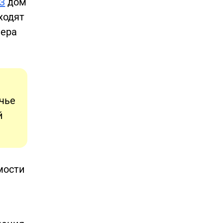
ФЗ
дом
ходят
мера
 чье
й
мости