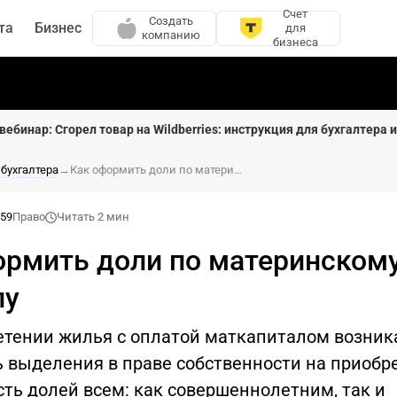
Счет
Создать
та
Бизнес
для
компанию
бизнеса
вебинар: Сгорел товар на Wildberries: инструкция для бухгалтера 
 бухгалтера
→
Как оформить доли по материнскому капиталу
:59
Право
Читать 2 мин
ормить доли по материнском
лу
етении жилья с оплатой маткапиталом возник
ь выделения в праве собственности на приобр
ть долей всем: как совершеннолетним, так и