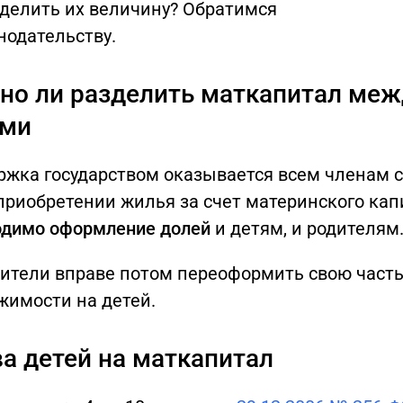
еделить их величину? Обратимся
нодательству.
о ли разделить маткапитал меж
ьми
ржка государством оказывается всем членам 
приобретении жилья за счет материнского ка
одимо оформление долей
и детям, и родителям
дители вправе потом переоформить свою част
жимости на детей.
а детей на маткапитал