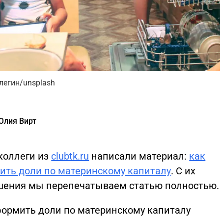
легин/unsplash
Юлия Вирт
коллеги из
clubtk.ru
написали материал:
как
ить доли по материнскому капиталу
. С их
шения мы перепечатываем статью полностью.
формить доли по материнскому капиталу