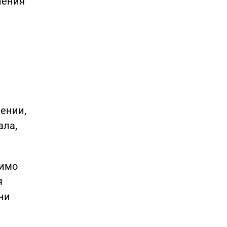
ления
ении,
ала,
димо
я
ни