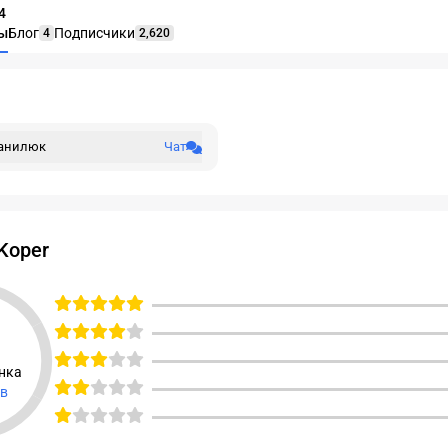
4
ы
Блог
Подписчики
4
2,620
Данилюк
Чат
Koper
 равен 0
нка
ов