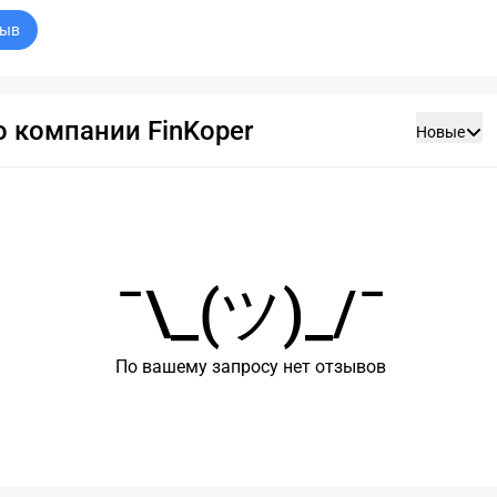
зыв
 компании FinKoper
Новые
¯\_(ツ)_/¯
По вашему запросу нет отзывов