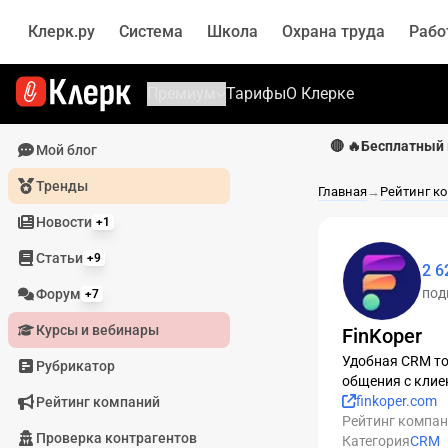
Клерк.ру
Система
Школа
Охрана труда
Рабо
Премиум
Тарифы
О Клерке
🔴 🔥Бесплатный 
Мой блог
Тренды
Главная
→
Рейтинг к
Новости
+1
Статьи
+9
2 6
под
Форум
+7
Курсы и вебинары
FinKoper
Удобная CRM то
Рубрикатор
общения с клие
finkoper.com
Рейтинг компаний
Рейтинг компа
Проверка контрагентов
Категория
CRM