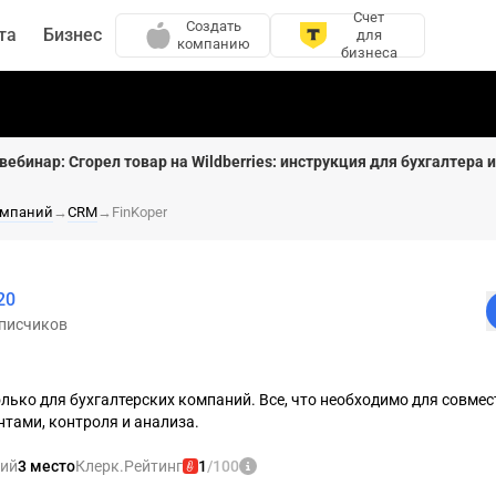
Счет
Создать
та
Бизнес
для
компанию
бизнеса
вебинар: Сгорел товар на Wildberries: инструкция для бухгалтера 
омпаний
→
CRM
→
FinKoper
20
писчиков
лько для бухгалтерских компаний. Все, что необходимо для совмес
нтами, контроля и анализа.
ний
3 место
Клерк.Рейтинг
1
/100