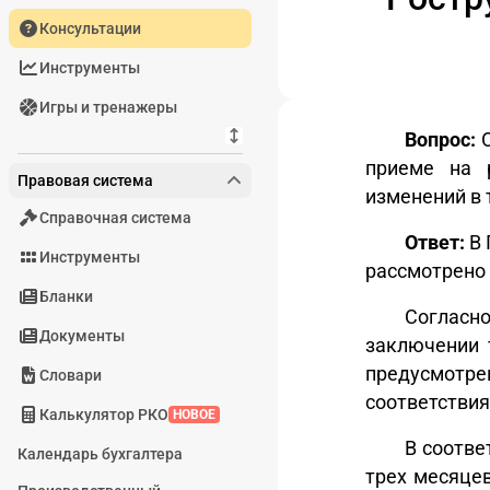
Консультации
Инструменты
Игры и тренажеры
Вопрос:
О
приеме на 
Правовая система
изменений в 
Справочная система
Ответ:
В 
Инструменты
рассмотрено
Бланки
Согласн
Документы
заключении 
предусмотре
Словари
соответствия
Калькулятор РКО
НОВОЕ
В соотве
Календарь бухгалтера
трех месяцев