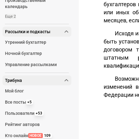
Производственный
бухгалтеров 
календарь
или иных об
Еще 2
месяцев, есл
Рассылки и подкасты
Исходя и
быть устано
Утренний бухгалтер
договором т
Ночной бухгалтер
штатным р
Управление рассылками
квалификации
Возможн
Трибуна
изменений в
Мой блог
Федерации н
Все посты
+5
Пользователи
+53
Рейтинг авторов
Кто онлайн
НОВОЕ
109