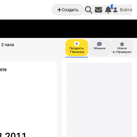
1
Создать
Войти
Личные увед
 2 часа
Продукты
Мнения
Новое
И
Т-Бизнеса
в «Премиум»
1970
3.2011