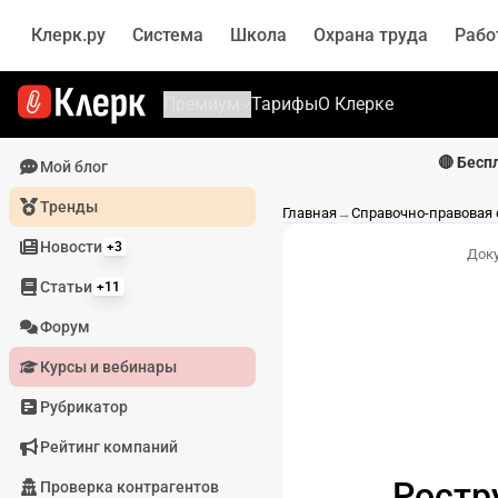
Клерк.ру
Система
Школа
Охрана труда
Рабо
Премиум
Тарифы
О Клерке
🔴 Бесп
Мой блог
Тренды
Главная
→
Справочно-правовая
Новости
+3
Док
Статьи
+11
Форум
Курсы и вебинары
Рубрикатор
Рейтинг компаний
Ростр
Проверка контрагентов