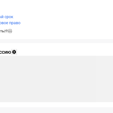
ый срок
овое право
ть
уссию