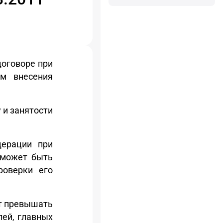
договоре при
ем внесения
 и занятости
дерации при
 может быть
роверки его
ет превышать
лей, главных