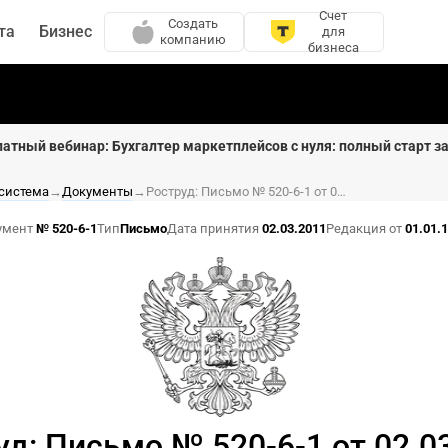
Счет
Создать
та
Бизнес
для
компанию
бизнеса
латный вебинар: Бухгалтер маркетплейсов с нуля: полный старт за
 система
→
Документы
→
Роструд: Письмо № 520-6-1 от 02.03.2011
умент
№ 520-6-1
Тип
Письмо
Дата принятия
02.03.2011
Редакция от
01.01.
уд: Письмо № 520-6-1 от 02.0