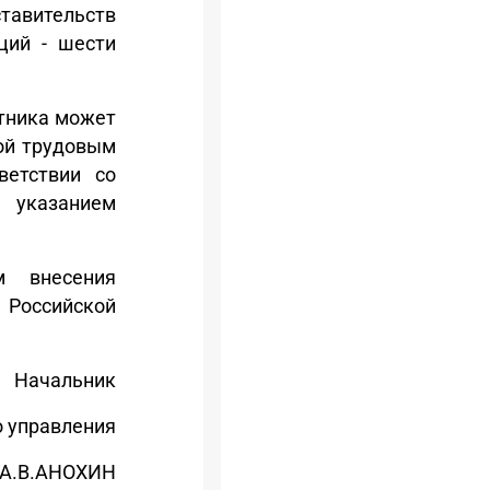
ставительств
ций - шести
отника может
ной трудовым
ветствии со
 указанием
м внесения
 Российской
Начальник
 управления
А.В.АНОХИН