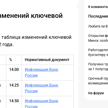
К коммент
зменений ключевой
Последние
Любите ли 
Открытие фи
 таблица изменений ключевой
Минск: особ
 года.
Работодател
бухгалтеру 
%
Нормативный документ
Получено тр
за 1 полуго
14.00
Информация Банк
России
Срочный тру
возмещение
6
14.25
Информация Банк
России
На форум
6
14.50
Информация Банк
России