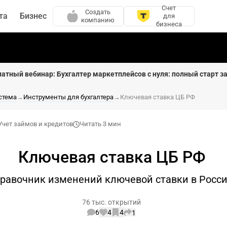
Счет
Создать
та
Бизнес
для
компанию
бизнеса
латный вебинар: Бухгалтер маркетплейсов с нуля: полный старт за
стема
→
Инструменты для бухгалтера
→
Ключевая ставка ЦБ РФ
Учет займов и кредитов
Читать 3 мин
Ключевая ставка ЦБ РФ
равочник изменений ключевой ставки в Росси
76 тыс. открытий
6
4
4
1