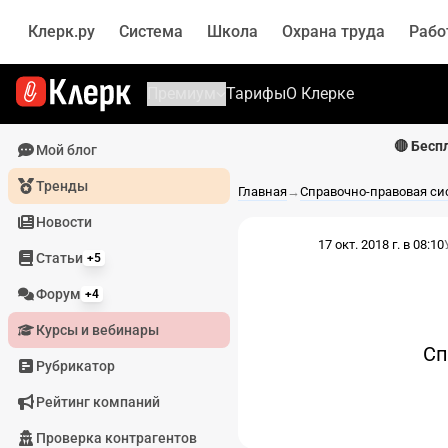
Клерк.ру
Система
Школа
Охрана труда
Рабо
Премиум
Тарифы
О Клерке
🔴 Бесп
Мой блог
Тренды
Главная
→
Справочно-правовая си
Новости
17 окт. 2018 г. в 08:10
Статьи
+5
Форум
+4
Курсы и вебинары
Сп
Рубрикатор
Рейтинг компаний
Проверка контрагентов