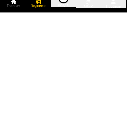
Создать
Главная
Подписка
Меню
Профиль
Пользователи онлайн:
и ещё 122 зарегистрированных и
3 784 гостя
сейчас на «Клерке»
Посмотреть всех
Подписки Клерка
Курсы повышения квалификации
Телефон 8 (800) 300-92-97
Чат поддержки клиентов
Реклама и продвижение
Тарифы «Блогов компаний»
Прайс на рекламу
Заказать рекламу
Мобильная версия:
RuStore
Google Play
App Store
О проекте
Правила сайта
Редакция
PR-служба
Поддержка