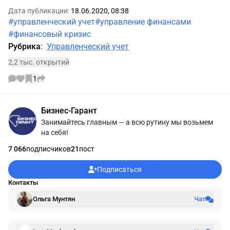
Дата публикации:
18.06.2020, 08:38
#управленческий учет
#управление финансами
#финансовый кризис
Рубрика
:
Управленческий учет
2,2 тыс. открытий
1
Информации об авторе
Бизнес-Гарант
Занимайтесь главным — а всю рутину мы возьмем
на себя!
7 066
подписчиков
21
пост
Подписаться
Контакты
Ольга Мунтян
Чат